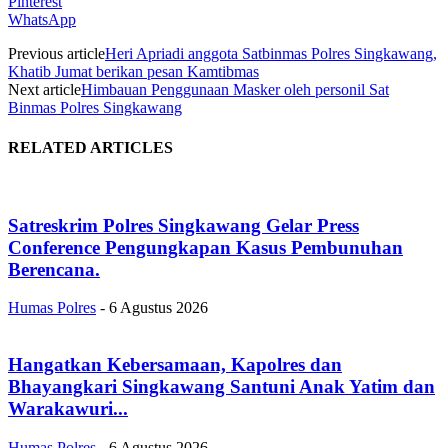
Pinterest
WhatsApp
Previous article
Heri Apriadi anggota Satbinmas Polres Singkawang,
Khatib Jumat berikan pesan Kamtibmas
Next article
Himbauan Penggunaan Masker oleh personil Sat
Binmas Polres Singkawang
RELATED ARTICLES
Satreskrim Polres Singkawang Gelar Press
Conference Pengungkapan Kasus Pembunuhan
Berencana.
Humas Polres
-
6 Agustus 2026
Hangatkan Kebersamaan, Kapolres dan
Bhayangkari Singkawang Santuni Anak Yatim dan
Warakawuri...
Humas Polres
-
6 Agustus 2026