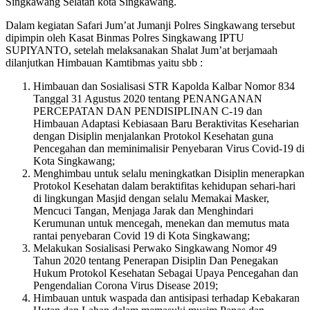
Singkawang Selatan kota Singkawang.
Dalam kegiatan Safari Jum’at Jumanji Polres Singkawang tersebut
dipimpin oleh Kasat Binmas Polres Singkawang IPTU
SUPIYANTO, setelah melaksanakan Shalat Jum’at berjamaah
dilanjutkan Himbauan Kamtibmas yaitu sbb :
Himbauan dan Sosialisasi STR Kapolda Kalbar Nomor 834
Tanggal 31 Agustus 2020 tentang PENANGANAN
PERCEPATAN DAN PENDISIPLINAN C-19 dan
Himbauan Adaptasi Kebiasaan Baru Beraktivitas Keseharian
dengan Disiplin menjalankan Protokol Kesehatan guna
Pencegahan dan meminimalisir Penyebaran Virus Covid-19 di
Kota Singkawang;
Menghimbau untuk selalu meningkatkan Disiplin menerapkan
Protokol Kesehatan dalam beraktifitas kehidupan sehari-hari
di lingkungan Masjid dengan selalu Memakai Masker,
Mencuci Tangan, Menjaga Jarak dan Menghindari
Kerumunan untuk mencegah, menekan dan memutus mata
rantai penyebaran Covid 19 di Kota Singkawang;
Melakukan Sosialisasi Perwako Singkawang Nomor 49
Tahun 2020 tentang Penerapan Disiplin Dan Penegakan
Hukum Protokol Kesehatan Sebagai Upaya Pencegahan dan
Pengendalian Corona Virus Disease 2019;
Himbauan untuk waspada dan antisipasi terhadap Kebakaran