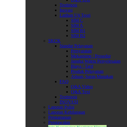
Testimoni
Inovasi
Latihan Uji Teori
SIM C
SIM A
SIM B1
SIM B2
SKCK
Standar Pelayanan
Persyaratan
Mekanisme / Prosedur
Jangka Waktu Penyelesaian
Biaya / Tarif
Produk Pelayanan
Aduan, Saran,Masukan
FAQ
Q&A Video
Q&A Text
Testimoni
INOVASI
Laporan Polisi
Laporan Kehilangan
Pengamanan
Pengawalan