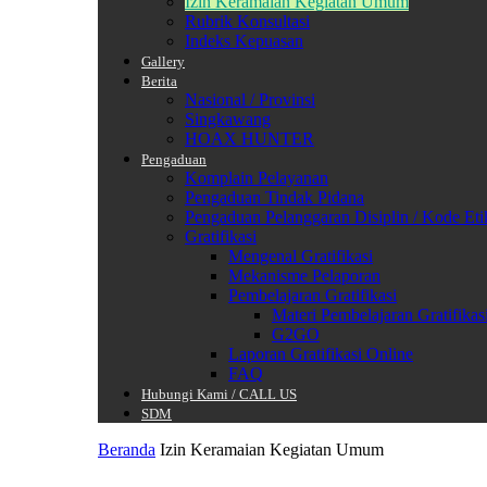
Izin Keramaian Kegiatan Umum
Rubrik Konsultasi
Indeks Kepuasan
Gallery
Berita
Nasional / Provinsi
Singkawang
HOAX HUNTER
Pengaduan
Komplain Pelayanan
Pengaduan Tindak Pidana
Pengaduan Pelanggaran Disiplin / Kode Eti
Gratifikasi
Mengenal Gratifikasi
Mekanisme Pelaporan
Pembelajaran Gratifikasi
Materi Pembelajaran Gratifikas
G2GO
Laporan Gratifikasi Online
FAQ
Hubungi Kami / CALL US
SDM
Beranda
Izin Keramaian Kegiatan Umum