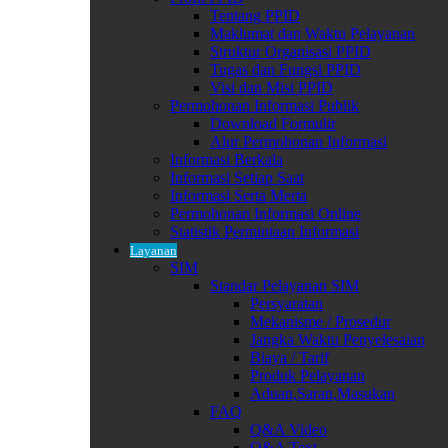
Tentang PPID
Maklumat dan Waktu Pelayanan
Struktur Organisasi PPID
Tugas dan Fungsi PPID
Visi dan Misi PPID
Permohonan Informasi Publik
Download Formulir
Alur Permohonan Informasi
Informasi Berkala
Informasi Setiap Saat
Informasi Serta Merta
Permohonan Informasi Online
Statistik Permintaan Informasi
Layanan
SIM
Standar Pelayanan SIM
Persyaratan
Mekanisme / Prosedur
Jangka Waktu Penyelesaian
Biaya / Tarif
Produk Pelayanan
Aduan,Saran,Masukan
FAQ
Q&A Video
Q&A Text