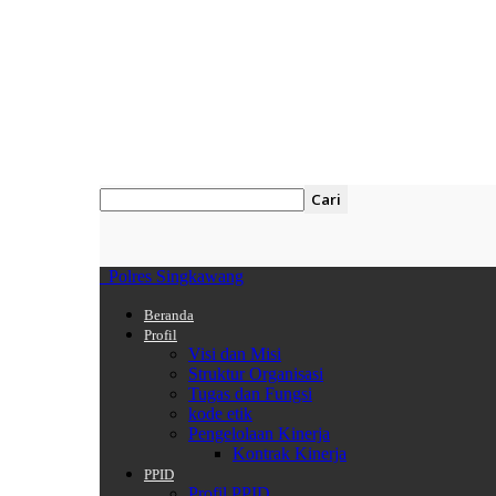
Polres Singkawang
Beranda
Profil
Visi dan Misi
Struktur Organisasi
Tugas dan Fungsi
kode etik
Pengelolaan Kinerja
Kontrak Kinerja
PPID
Profil PPID