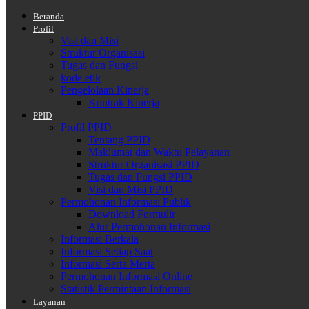
Beranda
Profil
Visi dan Misi
Struktur Organisasi
Tugas dan Fungsi
kode etik
Pengelolaan Kinerja
Kontrak Kinerja
PPID
Profil PPID
Tentang PPID
Maklumat dan Waktu Pelayanan
Struktur Organisasi PPID
Tugas dan Fungsi PPID
Visi dan Misi PPID
Permohonan Informasi Publik
Download Formulir
Alur Permohonan Informasi
Informasi Berkala
Informasi Setiap Saat
Informasi Serta Merta
Permohonan Informasi Online
Statistik Permintaan Informasi
Layanan