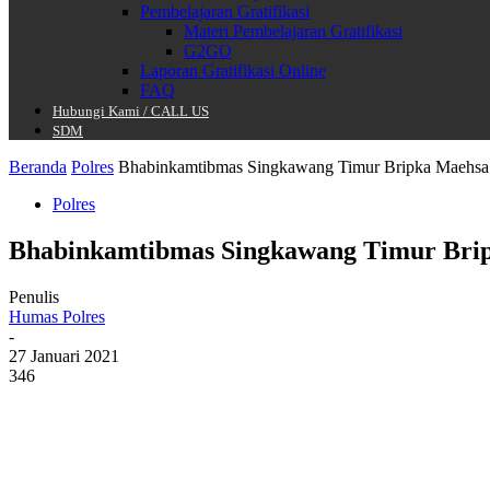
Pembelajaran Gratifikasi
Materi Pembelajaran Gratifikasi
G2GO
Laporan Gratifikasi Online
FAQ
Hubungi Kami / CALL US
SDM
Beranda
Polres
Bhabinkamtibmas Singkawang Timur Bripka Maehsa 
Polres
Bhabinkamtibmas Singkawang Timur Brip
Penulis
Humas Polres
-
27 Januari 2021
346