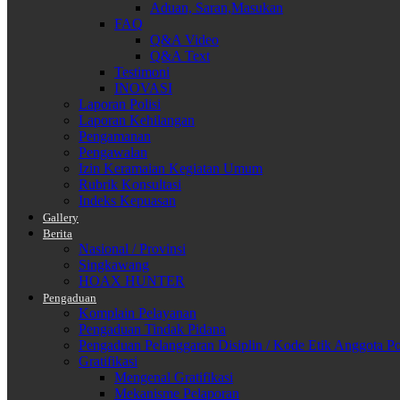
Aduan, Saran,Masukan
FAQ
Q&A Video
Q&A Text
Testimoni
INOVASI
Laporan Polisi
Laporan Kehilangan
Pengamanan
Pengawalan
Izin Keramaian Kegiatan Umum
Rubrik Konsultasi
Indeks Kepuasan
Gallery
Berita
Nasional / Provinsi
Singkawang
HOAX HUNTER
Pengaduan
Komplain Pelayanan
Pengaduan Tindak Pidana
Pengaduan Pelanggaran Disiplin / Kode Etik Anggota Po
Gratifikasi
Mengenal Gratifikasi
Mekanisme Pelaporan