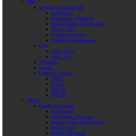
SIM
Standar Pelayanan SIM
Persyaratan
Mekanisme / Prosedur
Jangka Waktu Penyelesaian
Biaya / Tarif
Produk Pelayanan
Aduan,Saran,Masukan
FAQ
Q&A Video
Q&A Text
Testimoni
Inovasi
Latihan Uji Teori
SIM C
SIM A
SIM B1
SIM B2
SKCK
Standar Pelayanan
Persyaratan
Mekanisme / Prosedur
Jangka Waktu Penyelesaian
Biaya / Tarif
Produk Pelayanan