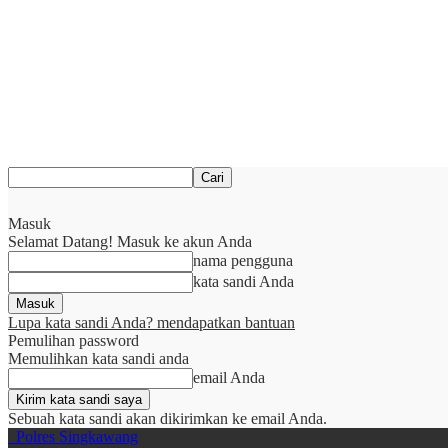
Masuk
Selamat Datang! Masuk ke akun Anda
nama pengguna
kata sandi Anda
Lupa kata sandi Anda? mendapatkan bantuan
Pemulihan password
Memulihkan kata sandi anda
email Anda
Sebuah kata sandi akan dikirimkan ke email Anda.
Polres Singkawang