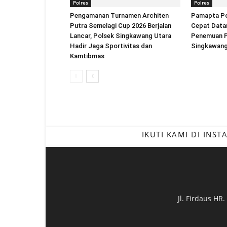
Polres
Polres
Pengamanan Turnamen Architen
Pamapta Po
Putra Semelagi Cup 2026 Berjalan
Cepat Datan
Lancar, Polsek Singkawang Utara
Penemuan Pr
Hadir Jaga Sportivitas dan
Singkawan
Kamtibmas
IKUTI KAMI DI INS
Jl. Firdaus HR