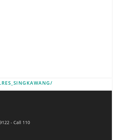
LRES_SINGKAWANG/
9122 - Call 110