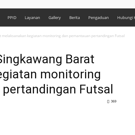
PPID
Layanan
Gallery
Berita
Pengaduan
Hubungi 
at melaksanakan kegiatan monitoring dan pemantauan pertandingan Futsal
 Singkawang Barat
giatan monitoring
pertandingan Futsal
369