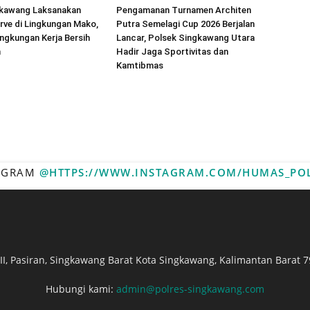
gkawang Laksanakan
Pengamanan Turnamen Architen
rve di Lingkungan Mako,
Putra Semelagi Cup 2026 Berjalan
ngkungan Kerja Bersih
Lancar, Polsek Singkawang Utara
n
Hadir Jaga Sportivitas dan
Kamtibmas
TAGRAM
@HTTPS://WWW.INSTAGRAM.COM/HUMAS_PO
. II, Pasiran, Singkawang Barat Kota Singkawang, Kalimantan Barat 7
Hubungi kami:
admin@polres-singkawang.com