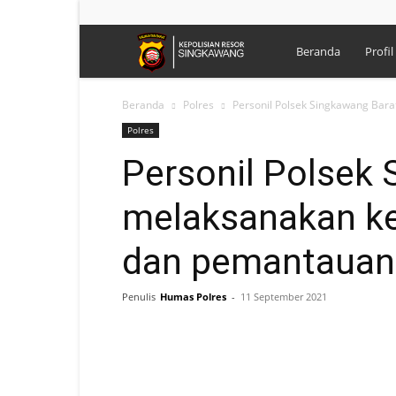
Polres
Beranda
Profil
Singkawang
Beranda
Polres
Personil Polsek Singkawang Bar
Polres
Personil Polsek
melaksanakan ke
dan pemantauan 
Penulis
Humas Polres
-
11 September 2021