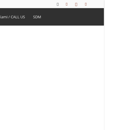
Kami / CALL US
SDM