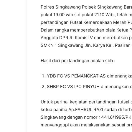
Polres Singkawang Polsek Singkawang Barat
pukul 19.00 wib s.d pukul 21.10 Wib , tela
pertandingan Futsal Kemerdekaan Merah Pu
Dalam rangka memperebutkan piala Ketua 
Anggota DPR RI Komisi V dan merebutkan pi
SMKN 1 Singkawang Jln. Karya Kel. Pasiran
Hasil dari pertandingan adalah sbb :
YDB FC VS PEMANGKAT AS dimenangkan 
SHBP FC VS IPC PINYUH dimenangkan ol
Untuk perihal kegiatan pertandingan futsal
ketua panitia An.FAHRUL RAZI sudah di ter
Singkawang dengan nomor : 441.6/1995/PK2-
menyanggupi akan melaksanakan sesuai prot