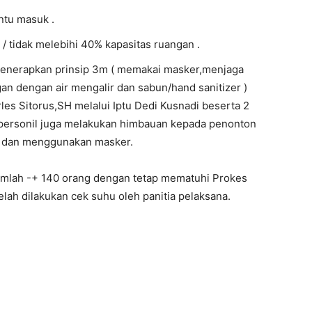
ntu masuk .
/ tidak melebihi 40% kapasitas ruangan .
 menerapkan prinsip 3m ( memakai masker,menjaga
gan dengan air mengalir dan sabun/hand sanitizer )
es Sitorus,SH melalui Iptu Dedi Kusnadi beserta 2
 personil juga melakukan himbauan kepada penonton
n dan menggunakan masker.
umlah -+ 140 orang dengan tetap mematuhi Prokes
lah dilakukan cek suhu oleh panitia pelaksana.