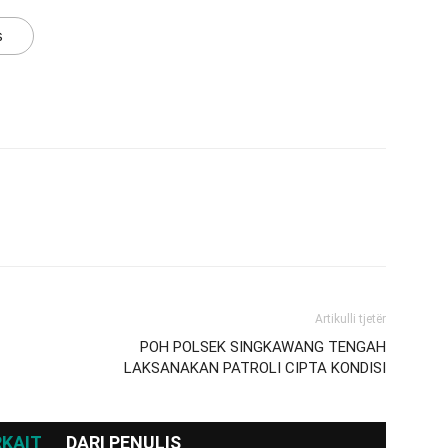
s
Artikulli tjetër
POH POLSEK SINGKAWANG TENGAH
LAKSANAKAN PATROLI CIPTA KONDISI
RKAIT
DARI PENULIS