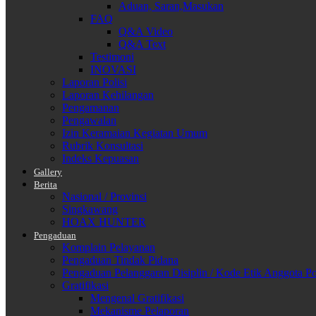
Aduan, Saran,Masukan
FAQ
Q&A Video
Q&A Text
Testimoni
INOVASI
Laporan Polisi
Laporan Kehilangan
Pengamanan
Pengawalan
Izin Keramaian Kegiatan Umum
Rubrik Konsultasi
Indeks Kepuasan
Gallery
Berita
Nasional / Provinsi
Singkawang
HOAX HUNTER
Pengaduan
Komplain Pelayanan
Pengaduan Tindak Pidana
Pengaduan Pelanggaran Disiplin / Kode Etik Anggota Po
Gratifikasi
Mengenal Gratifikasi
Mekanisme Pelaporan