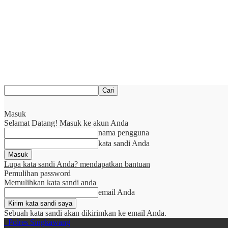
Masuk
Selamat Datang! Masuk ke akun Anda
nama pengguna
kata sandi Anda
Lupa kata sandi Anda? mendapatkan bantuan
Pemulihan password
Memulihkan kata sandi anda
email Anda
Sebuah kata sandi akan dikirimkan ke email Anda.
Polres Singkawang