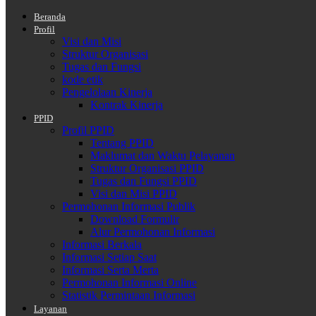
Beranda
Profil
Visi dan Misi
Struktur Organisasi
Tugas dan Fungsi
kode etik
Pengelolaan Kinerja
Kontrak Kinerja
PPID
Profil PPID
Tentang PPID
Maklumat dan Waktu Pelayanan
Struktur Organisasi PPID
Tugas dan Fungsi PPID
Visi dan Misi PPID
Permohonan Informasi Publik
Download Formulir
Alur Permohonan Informasi
Informasi Berkala
Informasi Setiap Saat
Informasi Serta Merta
Permohonan Informasi Online
Statistik Permintaan Informasi
Layanan