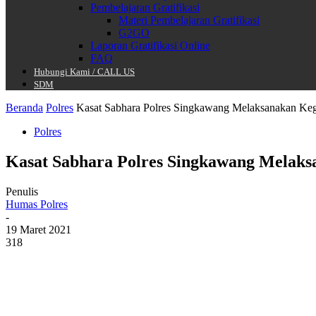
Pembelajaran Gratifikasi
Materi Pembelajaran Gratifikasi
G2GO
Laporan Gratifikasi Online
FAQ
Hubungi Kami / CALL US
SDM
Beranda
Polres
Kasat Sabhara Polres Singkawang Melaksanakan Keg
Polres
Kasat Sabhara Polres Singkawang Melaks
Penulis
Humas Polres
-
19 Maret 2021
318