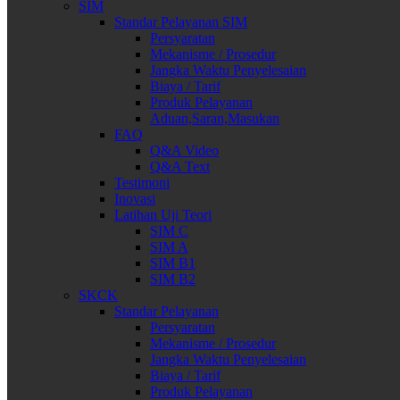
SIM
Standar Pelayanan SIM
Persyaratan
Mekanisme / Prosedur
Jangka Waktu Penyelesaian
Biaya / Tarif
Produk Pelayanan
Aduan,Saran,Masukan
FAQ
Q&A Video
Q&A Text
Testimoni
Inovasi
Latihan Uji Teori
SIM C
SIM A
SIM B1
SIM B2
SKCK
Standar Pelayanan
Persyaratan
Mekanisme / Prosedur
Jangka Waktu Penyelesaian
Biaya / Tarif
Produk Pelayanan