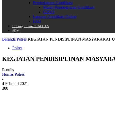
Pembelajaran Gratifikasi
Materi Pembelajaran Gratifikasi
G2GO
Laporan Gratifikasi Online
FAQ
Hubungi Kami / CALL US
SDM
Beranda
Polres
KEGIATAN PENDISIPLINAN MASYARAKAT 
Polres
KEGIATAN PENDISIPLINAN MASYAR
Penulis
Humas Polres
-
4 Februari 2021
388