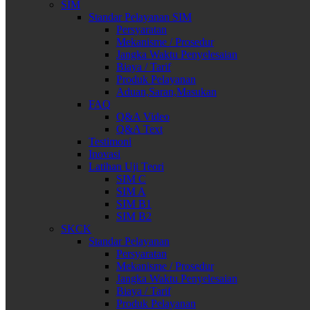
SIM
Standar Pelayanan SIM
Persyaratan
Mekanisme / Prosedur
Jangka Waktu Penyelesaian
Biaya / Tarif
Produk Pelayanan
Aduan,Saran,Masukan
FAQ
Q&A Video
Q&A Text
Testimoni
Inovasi
Latihan Uji Teori
SIM C
SIM A
SIM B1
SIM B2
SKCK
Standar Pelayanan
Persyaratan
Mekanisme / Prosedur
Jangka Waktu Penyelesaian
Biaya / Tarif
Produk Pelayanan