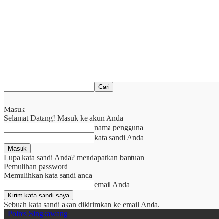
Masuk
Selamat Datang! Masuk ke akun Anda
nama pengguna
kata sandi Anda
Lupa kata sandi Anda? mendapatkan bantuan
Pemulihan password
Memulihkan kata sandi anda
email Anda
Sebuah kata sandi akan dikirimkan ke email Anda.
Polres Singkawang