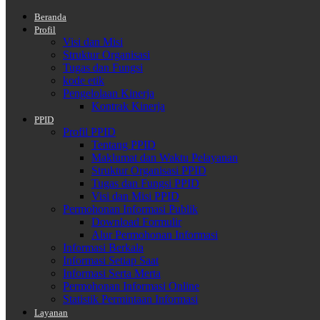
Beranda
Profil
Visi dan Misi
Struktur Organisasi
Tugas dan Fungsi
kode etik
Pengelolaan Kinerja
Kontrak Kinerja
PPID
Profil PPID
Tentang PPID
Maklumat dan Waktu Pelayanan
Struktur Organisasi PPID
Tugas dan Fungsi PPID
Visi dan Misi PPID
Permohonan Informasi Publik
Download Formulir
Alur Permohonan Informasi
Informasi Berkala
Informasi Setiap Saat
Informasi Serta Merta
Permohonan Informasi Online
Statistik Permintaan Informasi
Layanan