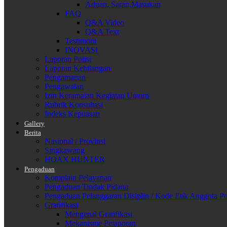
Aduan, Saran,Masukan
FAQ
Q&A Video
Q&A Text
Testimoni
INOVASI
Laporan Polisi
Laporan Kehilangan
Pengamanan
Pengawalan
Izin Keramaian Kegiatan Umum
Rubrik Konsultasi
Indeks Kepuasan
Gallery
Berita
Nasional / Provinsi
Singkawang
HOAX HUNTER
Pengaduan
Komplain Pelayanan
Pengaduan Tindak Pidana
Pengaduan Pelanggaran Disiplin / Kode Etik Anggota Po
Gratifikasi
Mengenal Gratifikasi
Mekanisme Pelaporan