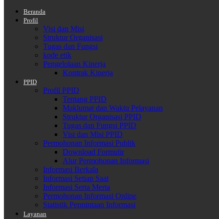
Beranda
Profil
Visi dan Misi
Struktur Organisasi
Tugas dan Fungsi
kode etik
Pengelolaan Kinerja
Kontrak Kinerja
PPID
Profil PPID
Tentang PPID
Maklumat dan Waktu Pelayanan
Struktur Organisasi PPID
Tugas dan Fungsi PPID
Visi dan Misi PPID
Permohonan Informasi Publik
Download Formulir
Alur Permohonan Informasi
Informasi Berkala
Informasi Setiap Saat
Informasi Serta Merta
Permohonan Informasi Online
Statistik Permintaan Informasi
Layanan