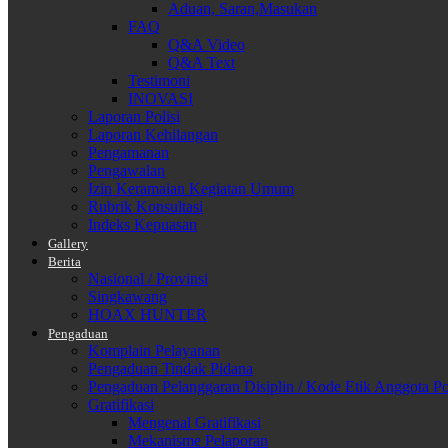
Aduan, Saran,Masukan
FAQ
Q&A Video
Q&A Text
Testimoni
INOVASI
Laporan Polisi
Laporan Kehilangan
Pengamanan
Pengawalan
Izin Keramaian Kegiatan Umum
Rubrik Konsultasi
Indeks Kepuasan
Gallery
Berita
Nasional / Provinsi
Singkawang
HOAX HUNTER
Pengaduan
Komplain Pelayanan
Pengaduan Tindak Pidana
Pengaduan Pelanggaran Disiplin / Kode Etik Anggota Po
Gratifikasi
Mengenal Gratifikasi
Mekanisme Pelaporan