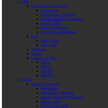
SIM
Standar Pelayanan SIM
Persyaratan
Mekanisme / Prosedur
Jangka Waktu Penyelesaian
Biaya / Tarif
Produk Pelayanan
Aduan,Saran,Masukan
FAQ
Q&A Video
Q&A Text
Testimoni
Inovasi
Latihan Uji Teori
SIM C
SIM A
SIM B1
SIM B2
SKCK
Standar Pelayanan
Persyaratan
Mekanisme / Prosedur
Jangka Waktu Penyelesaian
Biaya / Tarif
Produk Pelayanan