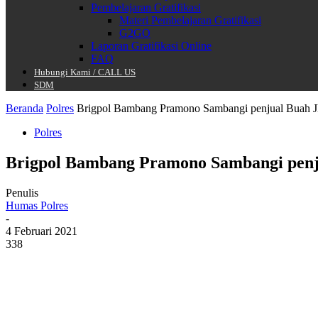
Pembelajaran Gratifikasi
Materi Pembelajaran Gratifikasi
G2GO
Laporan Gratifikasi Online
FAQ
Hubungi Kami / CALL US
SDM
Beranda
Polres
Brigpol Bambang Pramono Sambangi penjual Buah J
Polres
Brigpol Bambang Pramono Sambangi penj
Penulis
Humas Polres
-
4 Februari 2021
338