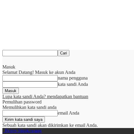
Masuk
Selamat Datang! Masuk ke akun Anda
nama pengguna
kata sandi Anda
Lupa kata sandi Anda? mendapatkan bantuan
Pemulihan password
Memulihkan kata sandi anda
email Anda
Sebuah kata sandi akan dikirimkan ke email Anda.
Polres Singkawang