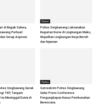
Polres
at di Bagak Sahwa,
Polres Singkawang Laksanakan
gkawang Perkuat
Kegiatan Kurve di Lingkungan Mako,
 dan Serap Aspirasi
Wujudkan Lingkungan Kerja Bersih
dan Nyaman
Polres
lres Singkawang Gerak
Satreskrim Polres Singkawang
gi TKP, Tangani
Gelar Press Conference
ia Meninggal Dunia di
Pengungkapan Kasus Pembunuhan
g
Berencana.