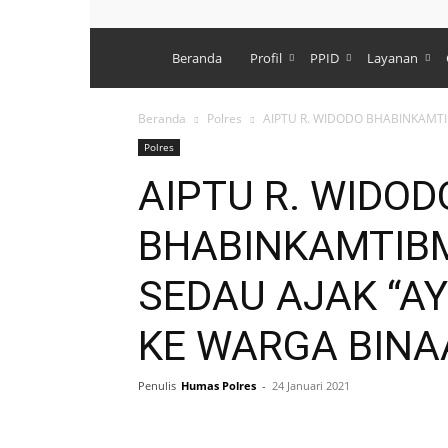
Polres
Beranda
Profil
PPID
Layanan
Singkawang
Beranda
Polres
AIPTU R. WIDODO BHABINKAMTI
Polres
AIPTU R. WIDOD
BHABINKAMTIB
SEDAU AJAK “A
KE WARGA BIN
Penulis
Humas Polres
-
24 Januari 2021