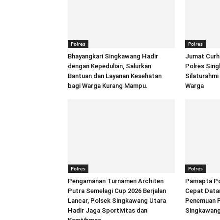
Polres
Polres
Bhayangkari Singkawang Hadir
Jumat Curh
dengan Kepedulian, Salurkan
Polres Sin
Bantuan dan Layanan Kesehatan
Silaturahmi
bagi Warga Kurang Mampu.
Warga
Polres
Polres
Pengamanan Turnamen Architen
Pamapta Po
Putra Semelagi Cup 2026 Berjalan
Cepat Datan
Lancar, Polsek Singkawang Utara
Penemuan Pr
Hadir Jaga Sportivitas dan
Singkawan