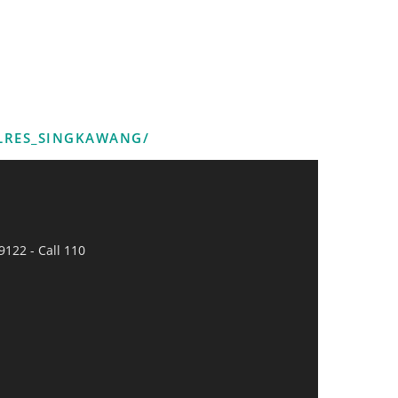
LRES_SINGKAWANG/
9122 - Call 110