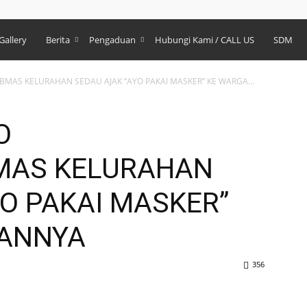
Gallery
Berita
Pengaduan
Hubungi Kami / CALL US
SDM
BMAS KELURAHAN SEDAU AJAK “AYO PAKAI MASKER” KE WARGA...
O
MAS KELURAHAN
YO PAKAI MASKER”
AANNYA
356