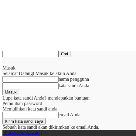
Masuk
Selamat Datang! Masuk ke akun Anda
nama pengguna
kata sandi Anda
Lupa kata sandi Anda? mendapatkan bantuan
Pemulihan password
Memulihkan kata sandi anda
email Anda
Sebuah kata sandi akan dikirimkan ke email Anda.
Polres Singkawang