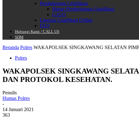
Pembelajaran Gratifikasi
Materi Pembelajaran Gratifikasi
G2GO
Laporan Gratifikasi Online
FAQ
Hubungi Kami / CALL US
SDM
Beranda
Polres
WAKAPOLSEK SINGKAWANG SELATAN PIMPIN
Polres
WAKAPOLSEK SINGKAWANG SELATAN
DAN PROTOKOL KESEHATAN.
Penulis
Humas Polres
-
14 Januari 2021
363