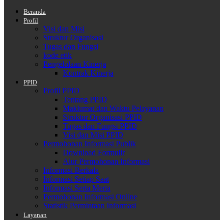
Beranda
Profil
Visi dan Misi
Struktur Organisasi
Tugas dan Fungsi
kode etik
Pengelolaan Kinerja
Kontrak Kinerja
PPID
Profil PPID
Tentang PPID
Maklumat dan Waktu Pelayanan
Struktur Organisasi PPID
Tugas dan Fungsi PPID
Visi dan Misi PPID
Permohonan Informasi Publik
Download Formulir
Alur Permohonan Informasi
Informasi Berkala
Informasi Setiap Saat
Informasi Serta Merta
Permohonan Informasi Online
Statistik Permintaan Informasi
Layanan