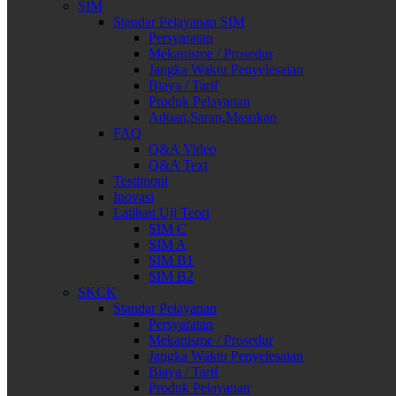
SIM
Standar Pelayanan SIM
Persyaratan
Mekanisme / Prosedur
Jangka Waktu Penyelesaian
Biaya / Tarif
Produk Pelayanan
Aduan,Saran,Masukan
FAQ
Q&A Video
Q&A Text
Testimoni
Inovasi
Latihan Uji Teori
SIM C
SIM A
SIM B1
SIM B2
SKCK
Standar Pelayanan
Persyaratan
Mekanisme / Prosedur
Jangka Waktu Penyelesaian
Biaya / Tarif
Produk Pelayanan