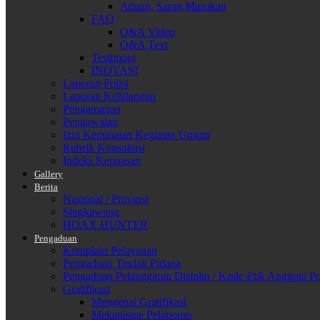
Aduan, Saran,Masukan
FAQ
Q&A Video
Q&A Text
Testimoni
INOVASI
Laporan Polisi
Laporan Kehilangan
Pengamanan
Pengawalan
Izin Keramaian Kegiatan Umum
Rubrik Konsultasi
Indeks Kepuasan
Gallery
Berita
Nasional / Provinsi
Singkawang
HOAX HUNTER
Pengaduan
Komplain Pelayanan
Pengaduan Tindak Pidana
Pengaduan Pelanggaran Disiplin / Kode Etik Anggota Po
Gratifikasi
Mengenal Gratifikasi
Mekanisme Pelaporan