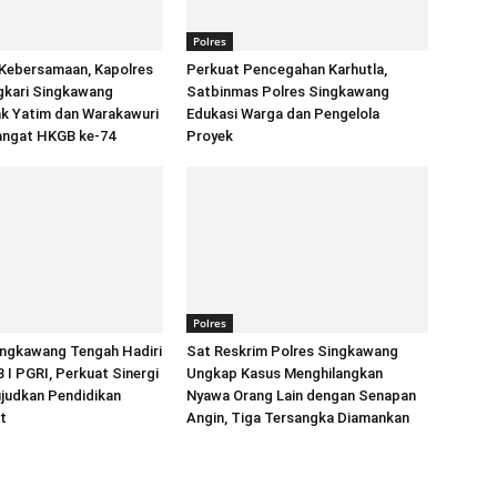
Polres
Kebersamaan, Kapolres
Perkuat Pencegahan Karhutla,
gkari Singkawang
Satbinmas Polres Singkawang
ak Yatim dan Warakawuri
Edukasi Warga dan Pengelola
ngat HKGB ke-74
Proyek
Polres
ingkawang Tengah Hadiri
Sat Reskrim Polres Singkawang
I PGRI, Perkuat Sinergi
Ungkap Kasus Menghilangkan
judkan Pendidikan
Nyawa Orang Lain dengan Senapan
t
Angin, Tiga Tersangka Diamankan