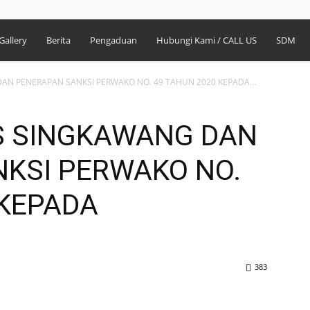
Gallery
Berita
Pengaduan
Hubungi Kami / CALL US
SDM
AN PENERAPAN SANKSI PERWAKO NO. 49 TAHUN 2020 KEPADA...
S SINGKAWANG DAN
KSI PERWAKO NO.
 KEPADA
383