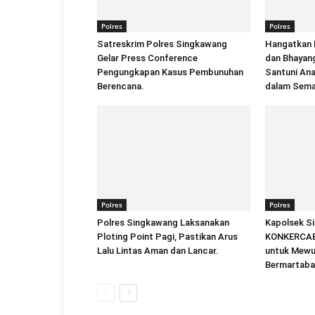
Polres
Polres
Satreskrim Polres Singkawang
Hangatkan 
Gelar Press Conference
dan Bhayan
Pengungkapan Kasus Pembunuhan
Santuni An
Berencana.
dalam Sema
Polres
Polres
Polres Singkawang Laksanakan
Kapolsek S
Ploting Point Pagi, Pastikan Arus
KONKERCAB 
Lalu Lintas Aman dan Lancar.
untuk Mewu
Bermartaba