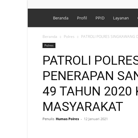
Polres
Beranda
Profil
PPID
Layanan
Singkawang
Beranda
Polres
PATROLI POLRES SINGKAWANG D
Polres
PATROLI POLRE
PENERAPAN SAN
49 TAHUN 2020
MASYARAKAT
Penulis
Humas Polres
-
12 Januari 2021