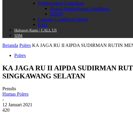
Pembelajaran Gratifikasi
Materi Pembelajaran Gratifikasi
G2GO
Laporan Gratifikasi Online
FAQ
Hubungi Kami / CALL US
SDM
Beranda
Polres
KA JAGA RU II AIPDA SUDIRMAN RUTIN ME
Polres
KA JAGA RU II AIPDA SUDIRMAN RU
SINGKAWANG SELATAN
Penulis
Humas Polres
-
12 Januari 2021
420