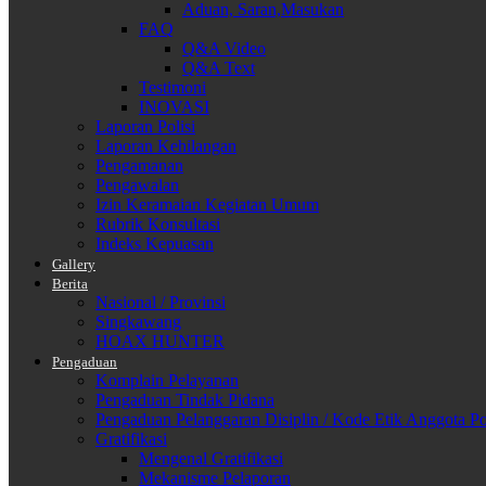
Aduan, Saran,Masukan
FAQ
Q&A Video
Q&A Text
Testimoni
INOVASI
Laporan Polisi
Laporan Kehilangan
Pengamanan
Pengawalan
Izin Keramaian Kegiatan Umum
Rubrik Konsultasi
Indeks Kepuasan
Gallery
Berita
Nasional / Provinsi
Singkawang
HOAX HUNTER
Pengaduan
Komplain Pelayanan
Pengaduan Tindak Pidana
Pengaduan Pelanggaran Disiplin / Kode Etik Anggota Po
Gratifikasi
Mengenal Gratifikasi
Mekanisme Pelaporan