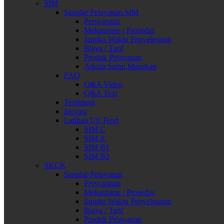
SIM
Standar Pelayanan SIM
Persyaratan
Mekanisme / Prosedur
Jangka Waktu Penyelesaian
Biaya / Tarif
Produk Pelayanan
Aduan,Saran,Masukan
FAQ
Q&A Video
Q&A Text
Testimoni
Inovasi
Latihan Uji Teori
SIM C
SIM A
SIM B1
SIM B2
SKCK
Standar Pelayanan
Persyaratan
Mekanisme / Prosedur
Jangka Waktu Penyelesaian
Biaya / Tarif
Produk Pelayanan