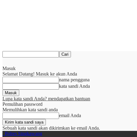
Masuk
Selamat Datang! Masuk ke akun Anda
nama pengguna
kata sandi Anda
Lupa kata sandi Anda? mendapatkan bantuan
Pemulihan password
Memulihkan kata sandi anda
email Anda
Sebuah kata sandi akan dikirimkan ke email Anda.
Polres Singkawang