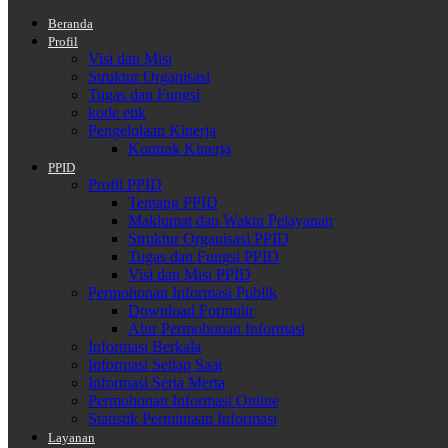
Beranda
Profil
Visi dan Misi
Struktur Organisasi
Tugas dan Fungsi
kode etik
Pengelolaan Kinerja
Kontrak Kinerja
PPID
Profil PPID
Tentang PPID
Maklumat dan Waktu Pelayanan
Struktur Organisasi PPID
Tugas dan Fungsi PPID
Visi dan Misi PPID
Permohonan Informasi Publik
Download Formulir
Alur Permohonan Informasi
Informasi Berkala
Informasi Setiap Saat
Informasi Serta Merta
Permohonan Informasi Online
Statistik Permintaan Informasi
Layanan