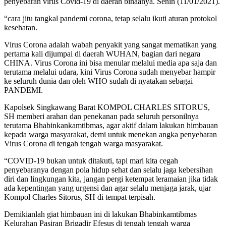
penyebaran virus Covid-19 di daerah binaanya. Senin (11/01/2021).
“cara jitu tangkal pandemi corona, tetap selalu ikuti aturan protokol
kesehatan.
Virus Corona adalah wabah penyakit yang sangat mematikan yang
pertama kali dijumpai di daerah WUHAN, bagian dari negara
CHINA. Virus Corona ini bisa menular melalui media apa saja dan
terutama melalui udara, kini Virus Corona sudah menyebar hampir
ke seluruh dunia dan oleh WHO sudah di nyatakan sebagai
PANDEMI.
Kapolsek Singkawang Barat KOMPOL CHARLES SITORUS,
SH memberi arahan dan penekanan pada seluruh personilnya
terutama Bhabinkankamtibmas, agar aktif dalam lakukan himbauan
kepada warga masyarakat, demi untuk menekan angka penyebaran
Virus Corona di tengah tengah warga masyarakat.
“COVID-19 bukan untuk ditakuti, tapi mari kita cegah
penyebaranya dengan pola hidup sehat dan selalu jaga kebersihan
diri dan lingkungan kita, jangan pergi ketempat leramaian jika tidak
ada kepentingan yang urgensi dan agar selalu menjaga jarak, ujar
Kompol Charles Sitorus, SH di tempat terpisah.
Demikianlah giat himbauan ini di lakukan Bhabinkamtibmas
Kelurahan Pasiran Brigadir Efesus di tengah tengah warga