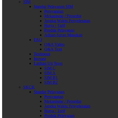
SIM
Standar Pelayanan SIM
Persyaratan
Mekanisme / Prosedur
Jangka Waktu Penyelesaian
Biaya / Tarif
Produk Pelayanan
Aduan,Saran,Masukan
FAQ
Q&A Video
Q&A Text
Testimoni
Inovasi
Latihan Uji Teori
SIM C
SIM A
SIM B1
SIM B2
SKCK
Standar Pelayanan
Persyaratan
Mekanisme / Prosedur
Jangka Waktu Penyelesaian
Biaya / Tarif
Produk Pelayanan