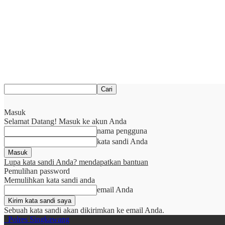
Masuk
Selamat Datang! Masuk ke akun Anda
nama pengguna
kata sandi Anda
Lupa kata sandi Anda? mendapatkan bantuan
Pemulihan password
Memulihkan kata sandi anda
email Anda
Sebuah kata sandi akan dikirimkan ke email Anda.
Polres Singkawang