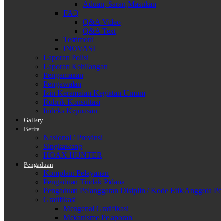
Aduan, Saran,Masukan
FAQ
Q&A Video
Q&A Text
Testimoni
INOVASI
Laporan Polisi
Laporan Kehilangan
Pengamanan
Pengawalan
Izin Keramaian Kegiatan Umum
Rubrik Konsultasi
Indeks Kepuasan
Gallery
Berita
Nasional / Provinsi
Singkawang
HOAX HUNTER
Pengaduan
Komplain Pelayanan
Pengaduan Tindak Pidana
Pengaduan Pelanggaran Disiplin / Kode Etik Anggota Po
Gratifikasi
Mengenal Gratifikasi
Mekanisme Pelaporan