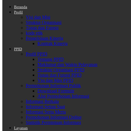
Beranda
Profil
Visi dan Misi
Struktur Organisasi
Tugas dan Fungsi
kode etik
Pengelolaan Kinerja
Kontrak Kinerja
PPID
Profil PPID
Tentang PPID
Maklumat dan Waktu Pelayanan
Struktur Organisasi PPID
Tugas dan Fungsi PPID
Visi dan Misi PPID
Permohonan Informasi Publik
Download Formulir
Alur Permohonan Informasi
Informasi Berkala
Informasi Setiap Saat
Informasi Serta Merta
Permohonan Informasi Online
Statistik Permintaan Informasi
Layanan