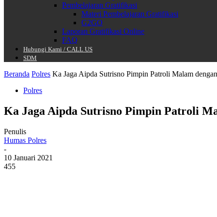
Pembelajaran Gratifikasi
Materi Pembelajaran Gratifikasi
G2GO
Laporan Gratifikasi Online
FAQ
Hubungi Kami / CALL US
SDM
Beranda
Polres
Ka Jaga Aipda Sutrisno Pimpin Patroli Malam dengan 
Polres
Ka Jaga Aipda Sutrisno Pimpin Patroli M
Penulis
Humas Polres
-
10 Januari 2021
455