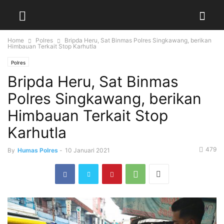
Home
Polres
Bripda Heru, Sat Binmas Polres Singkawang, berikan
Himbauan Terkait Stop Karhutla
Polres
Bripda Heru, Sat Binmas
Polres Singkawang, berikan
Himbauan Terkait Stop
Karhutla
479
By
Humas Polres
-
10 Januari 2021