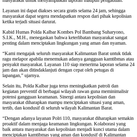
masyarakat untuk menyampaikan laporan maupun pengaduan.
Layanan ini dapat diakses secara gratis selama 24 jam, sehingga
masyarakat dapat segera mendapatkan respon dari pihak kepolisian
ketika terjadi situasi darurat.
Kabid Humas Polda Kalbar Kombes Pol Bambang Suharyono,
S.I.K., M.H., menegaskan bahwa keterlibatan masyarakat sangat
penting dalam menciptakan lingkungan yang aman dan nyaman.
“Kami mengajak seluruh masyarakat Kalimantan Barat untuk tidak
ragu melapor apabila menemukan adanya gangguan kamtibmas atau
penyakit masyarakat. Layanan 110 siap menerima laporan selama 24
jam dan akan ditindaklanjuti dengan cepat oleh petugas di
lapangan,” ujarnya.
Selain itu, Polda Kalbar juga terus meningkatkan patroli dan
kegiatan preventif di berbagai wilayah rawan guna meminimalisir
potensi gangguan keamanan. Sinergi antara kepolisian dan
masyarakat diharapkan mampu menciptakan situasi yang aman,
tertib, dan kondusif di seluruh wilayah Kalimantan Barat.
“Dengan adanya layanan Polri 110, masyarakat diharapkan semakin
proaktif dalam menjaga keamanan lingkungan. Kolaborasi yang
baik antara masyarakat dan kepolisian menjadi kunci utama dalam
menciptakan kamtibmas yang aman dan kondusif di Kalimantan