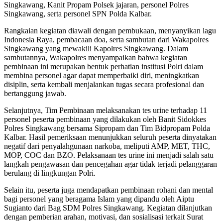
Singkawang, Kanit Propam Polsek jajaran, personel Polres
Singkawang, serta personel SPN Polda Kalbar.
Rangkaian kegiatan diawali dengan pembukaan, menyanyikan lagu
Indonesia Raya, pembacaan doa, serta sambutan dari Wakapolres
Singkawang yang mewakili Kapolres Singkawang. Dalam
sambutannya, Wakapolres menyampaikan bahwa kegiatan
pembinaan ini merupakan bentuk perhatian institusi Polri dalam
membina personel agar dapat memperbaiki diri, meningkatkan
disiplin, serta kembali menjalankan tugas secara profesional dan
bertanggung jawab.
Selanjutnya, Tim Pembinaan melaksanakan tes urine terhadap 11
personel peserta pembinaan yang dilakukan oleh Banit Sidokkes
Polres Singkawang bersama Sipropam dan Tim Bidpropam Polda
Kalbar. Hasil pemeriksaan menunjukkan seluruh peserta dinyatakan
negatif dari penyalahgunaan narkoba, meliputi AMP, MET, THC,
MOP, COC dan BZO. Pelaksanaan tes urine ini menjadi salah satu
langkah pengawasan dan pencegahan agar tidak terjadi pelanggaran
berulang di lingkungan Polri.
Selain itu, peserta juga mendapatkan pembinaan rohani dan mental
bagi personel yang beragama Islam yang dipandu oleh Aiptu
Sugianto dari Bag SDM Polres Singkawang. Kegiatan dilanjutkan
dengan pemberian arahan, motivasi, dan sosialisasi terkait Surat