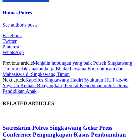
Humas Polres
See author's posts
Facebook
Twitter
Pinterest
WhatsApp
Previous article
Menjalin hubungan yang baik Polsek Singkawang
Timur melaksanakan kerja Bhakti bersama Forkopimcam dan
Mahasiswa di Singkawang Timur.
Next article
Kapolres Singkawang Hadiri Syukuran HUT ke-46
Yayasan Kemala Bhayangkari, Pererat Kepedulian untuk Dunia
Pendidikan Anak
RELATED ARTICLES
Satreskrim Polres Singkawang Gelar Press
Conference Pengungkapan Kasus Pembunuhan