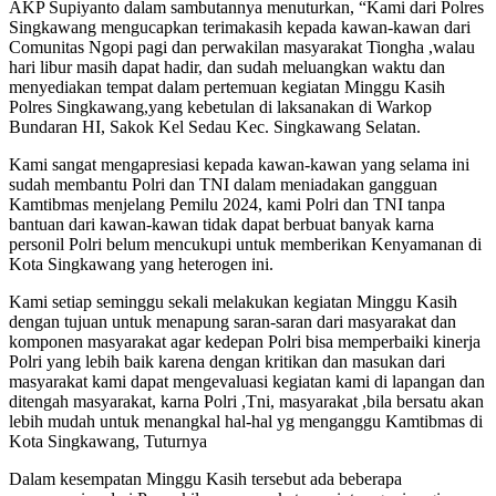
AKP Supiyanto dalam sambutannya menuturkan, “Kami dari Polres
Singkawang mengucapkan terimakasih kepada kawan-kawan dari
Comunitas Ngopi pagi dan perwakilan masyarakat Tiongha ,walau
hari libur masih dapat hadir, dan sudah meluangkan waktu dan
menyediakan tempat dalam pertemuan kegiatan Minggu Kasih
Polres Singkawang,yang kebetulan di laksanakan di Warkop
Bundaran HI, Sakok Kel Sedau Kec. Singkawang Selatan.
Kami sangat mengapresiasi kepada kawan-kawan yang selama ini
sudah membantu Polri dan TNI dalam meniadakan gangguan
Kamtibmas menjelang Pemilu 2024, kami Polri dan TNI tanpa
bantuan dari kawan-kawan tidak dapat berbuat banyak karna
personil Polri belum mencukupi untuk memberikan Kenyamanan di
Kota Singkawang yang heterogen ini.
Kami setiap seminggu sekali melakukan kegiatan Minggu Kasih
dengan tujuan untuk menapung saran-saran dari masyarakat dan
komponen masyarakat agar kedepan Polri bisa memperbaiki kinerja
Polri yang lebih baik karena dengan kritikan dan masukan dari
masyarakat kami dapat mengevaluasi kegiatan kami di lapangan dan
ditengah masyarakat, karna Polri ,Tni, masyarakat ,bila bersatu akan
lebih mudah untuk menangkal hal-hal yg menganggu Kamtibmas di
Kota Singkawang, Tuturnya
Dalam kesempatan Minggu Kasih tersebut ada beberapa