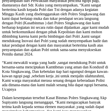
penyampaian dari Perwakilan masyarakat pencinta ngopi pagi,
diantaranya dari Sdr. Kuku yang menyampaikan, “Kami sangat
berterima kasih kepada Polri dan Tni dengan adanya kegiatan
Minggu Kasih yang diselenggarakan oleh Polres Singkawang dan
kami dapat bertatap muka dan tukar pendapat secara langsung
dengan Polri (Kasatbinmas ) dari Polres Singkawang dan kami
berharap kegiatan ini secara rutin dapat dijalankan ,agar kami mudah
untuk berkomunikasi dengan pihak Kepolisian dan kami mohon
dibimbing karena kami perlu bimbingan dari Polri ,kami sangat
mendukung Inovasi dari Polri yang sudah menyempatkan hadir dan
tukar pendapat dengan kami dan masyarakat berterima kasih atas
penyampaian dan ajakan Polri untuk sama-sama menyukseskan
Pemilu damai 2024.
“Kami mewakili warga yang hadir ,sangat mendukung Polri untuk
bersama-sama menciptakan Kamtibmas yang aman dan Kondusif di
Kota Singkawang, Dan kebetulan tiap hari ngumpul dengan kawan-
kawan ngopi pagi ,sebelum kerja ,ini untuk menjalin silahturahmi,
Kami warga masyarakat merasa senang dengan keberadaan Polisi
ada dimana-mana dan kami malah senang bila dapat ngopi bersama,
Ucapnya
Dalam kesempatan tersebut Kasat Binmas Polres Singkawang Akp
Supiyanto langsung menanggapi, “Kami mengucapkan banyak
terima kasih kepada semua elemen masyarakat ,yang sudah dapat