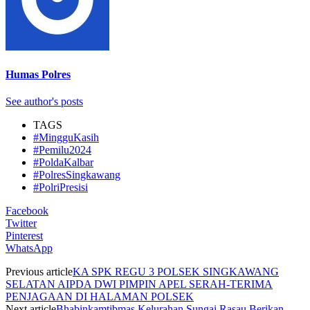
Humas Polres
See author's posts
TAGS
#MingguKasih
#Pemilu2024
#PoldaKalbar
#PolresSingkawang
#PolriPresisi
Facebook
Twitter
Pinterest
WhatsApp
Previous article
KA SPK REGU 3 POLSEK SINGKAWANG
SELATAN AIPDA DWI PIMPIN APEL SERAH-TERIMA
PENJAGAAN DI HALAMAN POLSEK
Next article
Bhabinkamtibmas Kelurahan Sungai Rasau Berikan