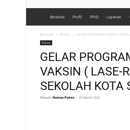
Polres
Beranda
Profil
PPID
Layanan
Singkawang
Beranda
Polres
GELAR PROGRAM LANTAS SERBU 
Polres
GELAR PROGRA
VAKSIN ( LASE-R
SEKOLAH KOTA
Penulis
Humas Polres
-
24 Maret 2022