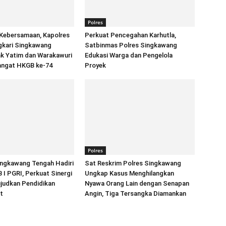
Polres
Kebersamaan, Kapolres
Perkuat Pencegahan Karhutla,
gkari Singkawang
Satbinmas Polres Singkawang
ak Yatim dan Warakawuri
Edukasi Warga dan Pengelola
ngat HKGB ke-74
Proyek
Polres
ingkawang Tengah Hadiri
Sat Reskrim Polres Singkawang
I PGRI, Perkuat Sinergi
Ungkap Kasus Menghilangkan
judkan Pendidikan
Nyawa Orang Lain dengan Senapan
t
Angin, Tiga Tersangka Diamankan