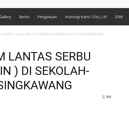
Gallery
Berita
Pengaduan
Hubungi Kami / CALL US
SDM
VAKSIN ( LASE-RIN ) DI SEKOLAH-SEKOLAH KOTA SINGKAWANG
M LANTAS SERBU
IN ) DI SEKOLAH-
 SINGKAWANG
343