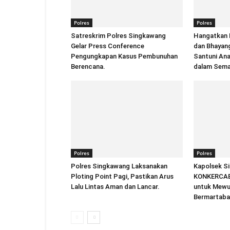
Polres
Polres
Satreskrim Polres Singkawang
Hangatkan 
Gelar Press Conference
dan Bhayan
Pengungkapan Kasus Pembunuhan
Santuni An
Berencana.
dalam Sema
Polres
Polres
Polres Singkawang Laksanakan
Kapolsek S
Ploting Point Pagi, Pastikan Arus
KONKERCAB 
Lalu Lintas Aman dan Lancar.
untuk Mewu
Bermartaba