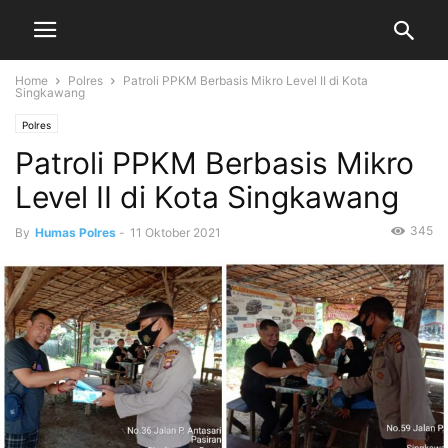
Home
Polres
Patroli PPKM Berbasis Mikro Level II di Kota
Singkawang
Polres
Patroli PPKM Berbasis Mikro
Level II di Kota Singkawang
345
By
Humas Polres
-
11 Oktober 2021