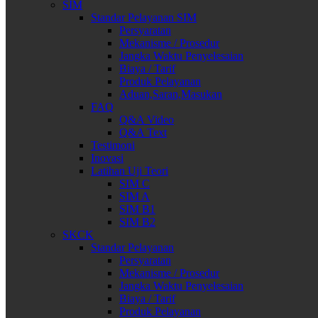
SIM
Standar Pelayanan SIM
Persyaratan
Mekanisme / Prosedur
Jangka Waktu Penyelesaian
Biaya / Tarif
Produk Pelayanan
Aduan,Saran,Masukan
FAQ
Q&A Video
Q&A Text
Testimoni
Inovasi
Latihan Uji Teori
SIM C
SIM A
SIM B1
SIM B2
SKCK
Standar Pelayanan
Persyaratan
Mekanisme / Prosedur
Jangka Waktu Penyelesaian
Biaya / Tarif
Produk Pelayanan