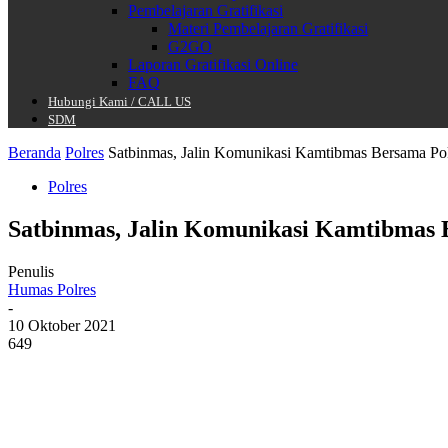
Pembelajaran Gratifikasi
Materi Pembelajaran Gratifikasi
G2GO
Laporan Gratifikasi Online
FAQ
Hubungi Kami / CALL US
SDM
Beranda
Polres
Satbinmas, Jalin Komunikasi Kamtibmas Bersama P
Polres
Satbinmas, Jalin Komunikasi Kamtibmas
Penulis
Humas Polres
-
10 Oktober 2021
649