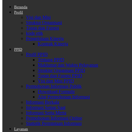
Beranda
Profil
Visi dan Misi
Struktur Organisasi
Tugas dan Fungsi
kode etik
Pengelolaan Kinerja
Kontrak Kinerja
PPID
Profil PPID
Tentang PPID
Maklumat dan Waktu Pelayanan
Struktur Organisasi PPID
Tugas dan Fungsi PPID
Visi dan Misi PPID
Permohonan Informasi Publik
Download Formulir
Alur Permohonan Informasi
Informasi Berkala
Informasi Setiap Saat
Informasi Serta Merta
Permohonan Informasi Online
Statistik Permintaan Informasi
Layanan