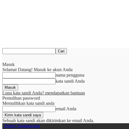
Masuk
Selamat Datang! Masuk ke akun Anda
nama pengguna
kata sandi Anda
Lupa kata sandi Anda? mendapatkan bantuan
Pemulihan password
Memulihkan kata sandi anda
email Anda
Sebuah kata sandi akan dikirimkan ke email Anda.
Polres Singkawang