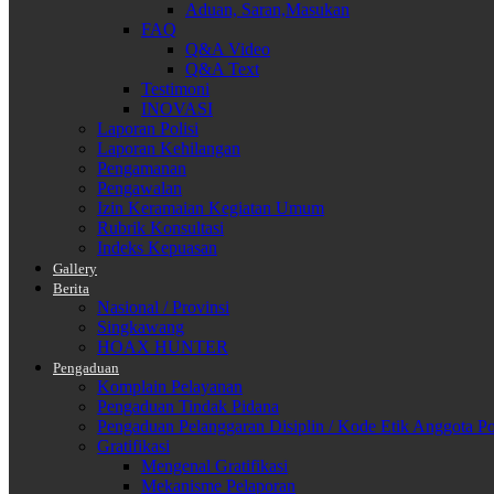
Aduan, Saran,Masukan
FAQ
Q&A Video
Q&A Text
Testimoni
INOVASI
Laporan Polisi
Laporan Kehilangan
Pengamanan
Pengawalan
Izin Keramaian Kegiatan Umum
Rubrik Konsultasi
Indeks Kepuasan
Gallery
Berita
Nasional / Provinsi
Singkawang
HOAX HUNTER
Pengaduan
Komplain Pelayanan
Pengaduan Tindak Pidana
Pengaduan Pelanggaran Disiplin / Kode Etik Anggota Po
Gratifikasi
Mengenal Gratifikasi
Mekanisme Pelaporan