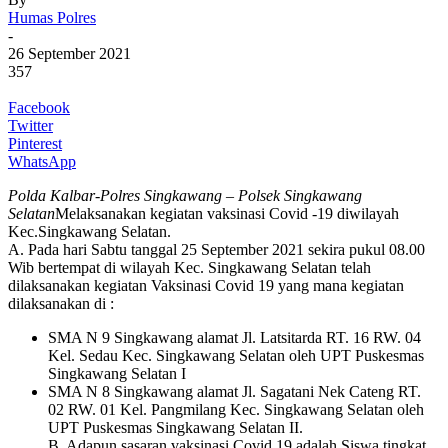
Humas Polres
-
26 September 2021
357
Facebook
Twitter
Pinterest
WhatsApp
Polda Kalbar-Polres Singkawang – Polsek Singkawang
Selatan
Melaksanakan kegiatan vaksinasi Covid -19 diwilayah
Kec.Singkawang Selatan.
A. Pada hari Sabtu tanggal 25 September 2021 sekira pukul 08.00
Wib bertempat di wilayah Kec. Singkawang Selatan telah
dilaksanakan kegiatan Vaksinasi Covid 19 yang mana kegiatan
dilaksanakan di :
SMA N 9 Singkawang alamat Jl. Latsitarda RT. 16 RW. 04
Kel. Sedau Kec. Singkawang Selatan oleh UPT Puskesmas
Singkawang Selatan I
SMA N 8 Singkawang alamat Jl. Sagatani Nek Cateng RT.
02 RW. 01 Kel. Pangmilang Kec. Singkawang Selatan oleh
UPT Puskesmas Singkawang Selatan II.
B. Adapun sasaran vaksinasi Covid 19 adalah Siswa tingkat