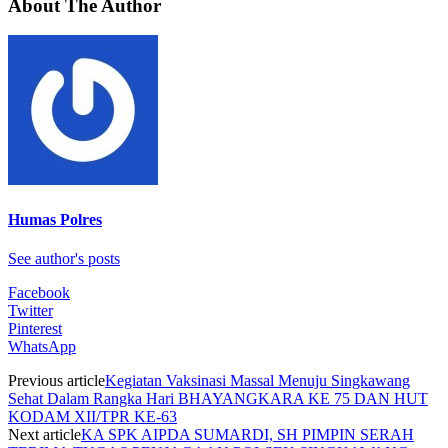
About The Author
Humas Polres
See author's posts
Facebook
Twitter
Pinterest
WhatsApp
Previous article
Kegiatan Vaksinasi Massal Menuju Singkawang
Sehat Dalam Rangka Hari BHAYANGKARA KE 75 DAN HUT
KODAM XII/TPR KE-63
Next article
KA SPK AIPDA SUMARDI, SH PIMPIN SERAH