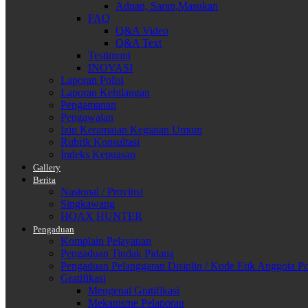
Aduan, Saran,Masukan
FAQ
Q&A Video
Q&A Text
Testimoni
INOVASI
Laporan Polisi
Laporan Kehilangan
Pengamanan
Pengawalan
Izin Keramaian Kegiatan Umum
Rubrik Konsultasi
Indeks Kepuasan
Gallery
Berita
Nasional / Provinsi
Singkawang
HOAX HUNTER
Pengaduan
Komplain Pelayanan
Pengaduan Tindak Pidana
Pengaduan Pelanggaran Disiplin / Kode Etik Anggota Po
Gratifikasi
Mengenal Gratifikasi
Mekanisme Pelaporan