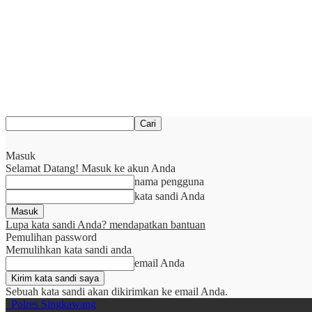
Masuk
Selamat Datang! Masuk ke akun Anda
nama pengguna
kata sandi Anda
Lupa kata sandi Anda? mendapatkan bantuan
Pemulihan password
Memulihkan kata sandi anda
email Anda
Sebuah kata sandi akan dikirimkan ke email Anda.
Polres Singkawang