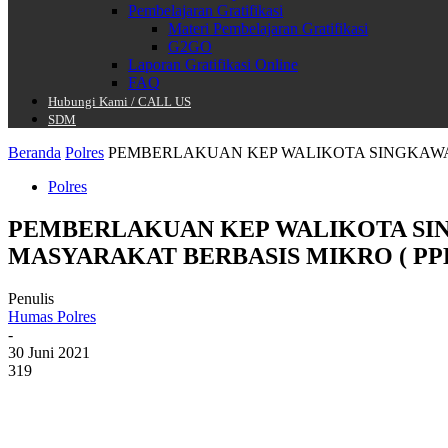
Pembelajaran Gratifikasi
Materi Pembelajaran Gratifikasi
G2GO
Laporan Gratifikasi Online
FAQ
Hubungi Kami / CALL US
SDM
Beranda
Polres
PEMBERLAKUAN KEP WALIKOTA SINGKAWA
Polres
PEMBERLAKUAN KEP WALIKOTA SI
MASYARAKAT BERBASIS MIKRO ( PP
Penulis
Humas Polres
-
30 Juni 2021
319