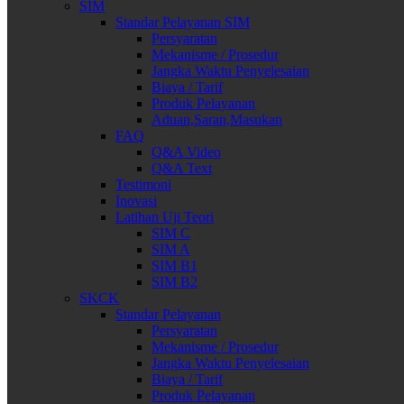
SIM
Standar Pelayanan SIM
Persyaratan
Mekanisme / Prosedur
Jangka Waktu Penyelesaian
Biaya / Tarif
Produk Pelayanan
Aduan,Saran,Masukan
FAQ
Q&A Video
Q&A Text
Testimoni
Inovasi
Latihan Uji Teori
SIM C
SIM A
SIM B1
SIM B2
SKCK
Standar Pelayanan
Persyaratan
Mekanisme / Prosedur
Jangka Waktu Penyelesaian
Biaya / Tarif
Produk Pelayanan