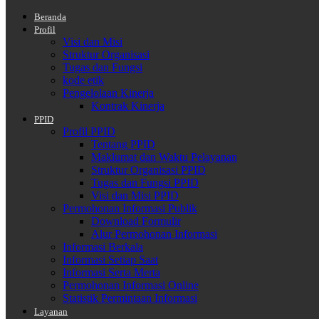
Beranda
Profil
Visi dan Misi
Struktur Organisasi
Tugas dan Fungsi
kode etik
Pengelolaan Kinerja
Kontrak Kinerja
PPID
Profil PPID
Tentang PPID
Maklumat dan Waktu Pelayanan
Struktur Organisasi PPID
Tugas dan Fungsi PPID
Visi dan Misi PPID
Permohonan Informasi Publik
Download Formulir
Alur Permohonan Informasi
Informasi Berkala
Informasi Setiap Saat
Informasi Serta Merta
Permohonan Informasi Online
Statistik Permintaan Informasi
Layanan