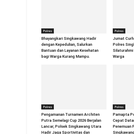
Polres
Polres
Bhayangkari Singkawang Hadir
Jumat Curh
dengan Kepedulian, Salurkan
Polres Sin
Bantuan dan Layanan Kesehatan
Silaturahmi
bagi Warga Kurang Mampu.
Warga
Polres
Polres
Pengamanan Turnamen Architen
Pamapta Po
Putra Semelagi Cup 2026 Berjalan
Cepat Datan
Lancar, Polsek Singkawang Utara
Penemuan Pr
Hadir Jaga Sportivitas dan
Singkawan