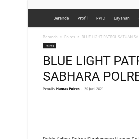
Polres
Beranda
Profil
PPID
Layanan
Singkawang
Beranda
Polres
BLUE LIGHT PATROL SATUAN S
Polres
BLUE LIGHT PA
SABHARA POLR
Penulis
Humas Polres
-
30 Juni 2021
Polda Kalbar Polres Singkawang Humas Polr