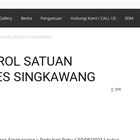
Gallery
Berita
Pengaduan
Hubungi Kami / CALL US
SDM
ABHARA POLRES SINGKAWANG
TROL SATUAN
ES SINGKAWANG
374
es Singkawang – Pada hari Rabu ( 30/06/2021 ) pukul