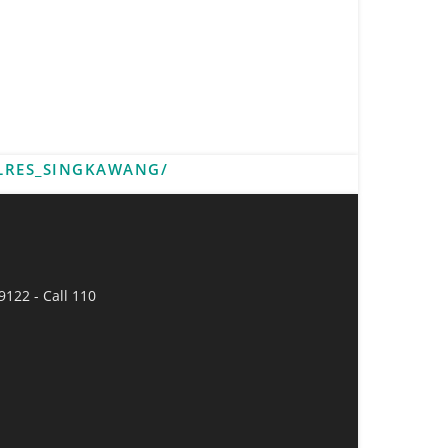
LRES_SINGKAWANG/
9122 - Call 110