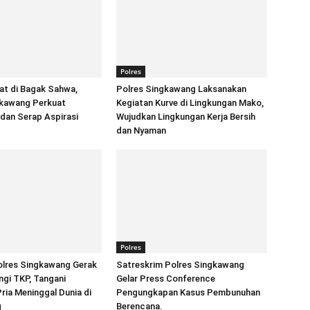
Polres
at di Bagak Sahwa,
Polres Singkawang Laksanakan
gkawang Perkuat
Kegiatan Kurve di Lingkungan Mako,
 dan Serap Aspirasi
Wujudkan Lingkungan Kerja Bersih
dan Nyaman
Polres
lres Singkawang Gerak
Satreskrim Polres Singkawang
gi TKP, Tangani
Gelar Press Conference
ia Meninggal Dunia di
Pengungkapan Kasus Pembunuhan
g
Berencana.