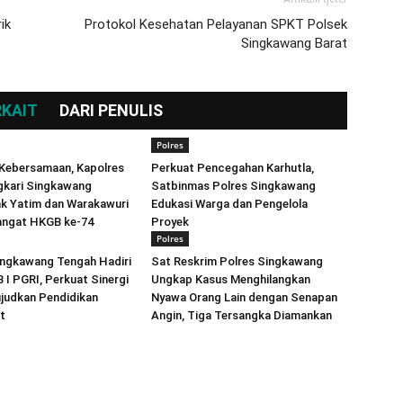
ik
Protokol Kesehatan Pelayanan SPKT Polsek
Singkawang Barat
RKAIT
DARI PENULIS
Polres
Kebersamaan, Kapolres
Perkuat Pencegahan Karhutla,
gkari Singkawang
Satbinmas Polres Singkawang
ak Yatim dan Warakawuri
Edukasi Warga dan Pengelola
ngat HKGB ke-74
Proyek
Polres
ingkawang Tengah Hadiri
Sat Reskrim Polres Singkawang
I PGRI, Perkuat Sinergi
Ungkap Kasus Menghilangkan
judkan Pendidikan
Nyawa Orang Lain dengan Senapan
t
Angin, Tiga Tersangka Diamankan