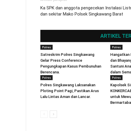
Ka SPK dan anggota pengecekan Instalasi Listr
dan sekitar Mako Polsek Singkawang Barat
ARTIKEL TE
Polres
Polres
Satreskrim Polres Singkawang
Hangatkan 
Gelar Press Conference
dan Bhayan
Pengungkapan Kasus Pembunuhan
Santuni An
Berencana.
dalam Sema
Polres
Polres
Polres Singkawang Laksanakan
Kapolsek S
Ploting Point Pagi, Pastikan Arus
KONKERCAB 
Lalu Lintas Aman dan Lancar.
untuk Mewu
Bermartaba