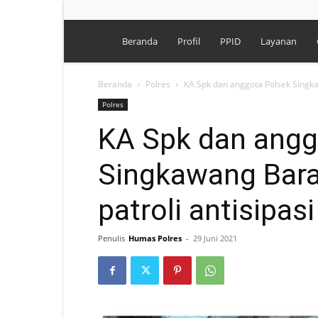
Polres
Beranda
Profil
PPID
Layanan
Singkawang
Beranda
Polres
KA Spk dan anggota Polsek Singka
Polres
KA Spk dan angg
Singkawang Bar
patroli antisipasi
Penulis
Humas Polres
-
29 Juni 2021