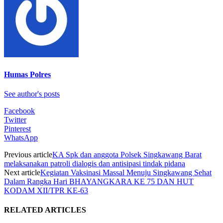
Humas Polres
See author's posts
Facebook
Twitter
Pinterest
WhatsApp
Previous article
KA Spk dan anggota Polsek Singkawang Barat
melaksanakan patroli dialogis dan antisipasi tindak pidana
Next article
Kegiatan Vaksinasi Massal Menuju Singkawang Sehat
Dalam Rangka Hari BHAYANGKARA KE 75 DAN HUT
KODAM XII/TPR KE-63
RELATED ARTICLES