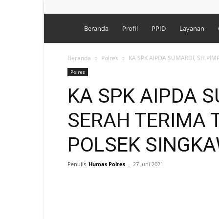
Polres
Beranda
Profil
PPID
Layanan
Singkawang
Beranda
Polres
KA SPK AIPDA SUMARDI, SH PI
Polres
KA SPK AIPDA S
SERAH TERIMA
POLSEK SINGK
Penulis
Humas Polres
-
27 Juni 2021