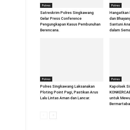
Polres
Polres
Satreskrim Polres Singkawang
Hangatkan 
Gelar Press Conference
dan Bhayan
Pengungkapan Kasus Pembunuhan
Santuni An
Berencana.
dalam Sema
Polres
Polres
Polres Singkawang Laksanakan
Kapolsek S
Ploting Point Pagi, Pastikan Arus
KONKERCAB 
Lalu Lintas Aman dan Lancar.
untuk Mewu
Bermartaba