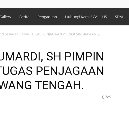
Gallery
Berita
Pengaduan
Hubungi Kami / CALL US
SDM
MPIN SERAH TERIMA TUGAS PENJAGAAN POLSEK SINGKAWANG...
UMARDI, SH PIMPIN
 TUGAS PENJAGAAN
AWANG TENGAH.
340