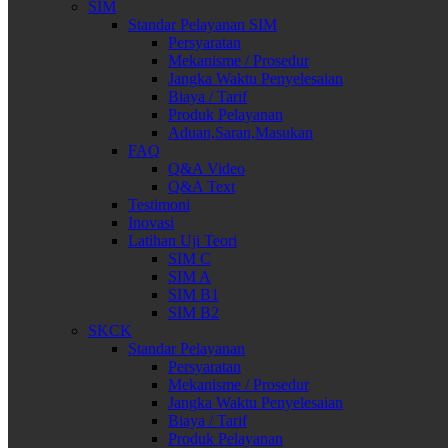
SIM
Standar Pelayanan SIM
Persyaratan
Mekanisme / Prosedur
Jangka Waktu Penyelesaian
Biaya / Tarif
Produk Pelayanan
Aduan,Saran,Masukan
FAQ
Q&A Video
Q&A Text
Testimoni
Inovasi
Latihan Uji Teori
SIM C
SIM A
SIM B1
SIM B2
SKCK
Standar Pelayanan
Persyaratan
Mekanisme / Prosedur
Jangka Waktu Penyelesaian
Biaya / Tarif
Produk Pelayanan