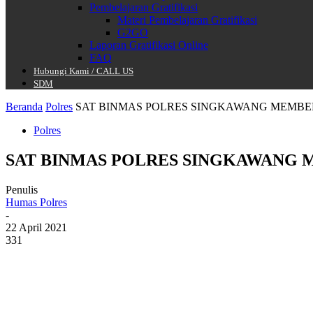
Pembelajaran Gratifikasi
Materi Pembelajaran Gratifikasi
G2GO
Laporan Gratifikasi Online
FAQ
Hubungi Kami / CALL US
SDM
Beranda
Polres
SAT BINMAS POLRES SINGKAWANG MEMBE
Polres
SAT BINMAS POLRES SINGKAWANG 
Penulis
Humas Polres
-
22 April 2021
331