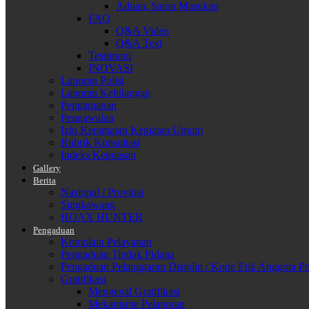
Aduan, Saran,Masukan
FAQ
Q&A Video
Q&A Text
Testimoni
INOVASI
Laporan Polisi
Laporan Kehilangan
Pengamanan
Pengawalan
Izin Keramaian Kegiatan Umum
Rubrik Konsultasi
Indeks Kepuasan
Gallery
Berita
Nasional / Provinsi
Singkawang
HOAX HUNTER
Pengaduan
Komplain Pelayanan
Pengaduan Tindak Pidana
Pengaduan Pelanggaran Disiplin / Kode Etik Anggota Po
Gratifikasi
Mengenal Gratifikasi
Mekanisme Pelaporan