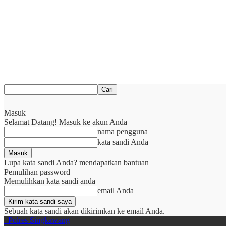
Masuk
Selamat Datang! Masuk ke akun Anda
nama pengguna
kata sandi Anda
Lupa kata sandi Anda? mendapatkan bantuan
Pemulihan password
Memulihkan kata sandi anda
email Anda
Sebuah kata sandi akan dikirimkan ke email Anda.
Polres Singkawang