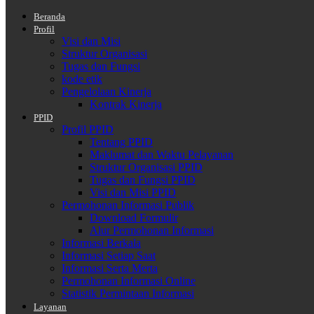
Beranda
Profil
Visi dan Misi
Struktur Organisasi
Tugas dan Fungsi
kode etik
Pengelolaan Kinerja
Kontrak Kinerja
PPID
Profil PPID
Tentang PPID
Maklumat dan Waktu Pelayanan
Struktur Organisasi PPID
Tugas dan Fungsi PPID
Visi dan Misi PPID
Permohonan Informasi Publik
Download Formulir
Alur Permohonan Informasi
Informasi Berkala
Informasi Setiap Saat
Informasi Serta Merta
Permohonan Informasi Online
Statistik Permintaan Informasi
Layanan