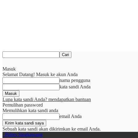
Masuk
Selamat Datang! Masuk ke akun Anda
nama pengguna
kata sandi Anda
Lupa kata sandi Anda? mendapatkan bantuan
Pemulihan password
Memulihkan kata sandi anda
email Anda
Sebuah kata sandi akan dikirimkan ke email Anda.
Polres Singkawang