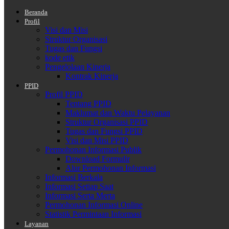
Beranda
Profil
Visi dan Misi
Struktur Organisasi
Tugas dan Fungsi
kode etik
Pengelolaan Kinerja
Kontrak Kinerja
PPID
Profil PPID
Tentang PPID
Maklumat dan Waktu Pelayanan
Struktur Organisasi PPID
Tugas dan Fungsi PPID
Visi dan Misi PPID
Permohonan Informasi Publik
Download Formulir
Alur Permohonan Informasi
Informasi Berkala
Informasi Setiap Saat
Informasi Serta Merta
Permohonan Informasi Online
Statistik Permintaan Informasi
Layanan