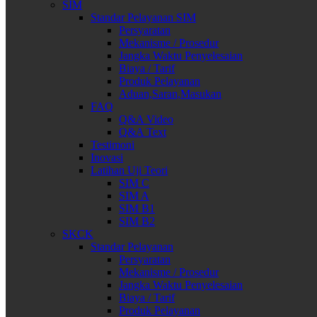
SIM
Standar Pelayanan SIM
Persyaratan
Mekanisme / Prosedur
Jangka Waktu Penyelesaian
Biaya / Tarif
Produk Pelayanan
Aduan,Saran,Masukan
FAQ
Q&A Video
Q&A Text
Testimoni
Inovasi
Latihan Uji Teori
SIM C
SIM A
SIM B1
SIM B2
SKCK
Standar Pelayanan
Persyaratan
Mekanisme / Prosedur
Jangka Waktu Penyelesaian
Biaya / Tarif
Produk Pelayanan