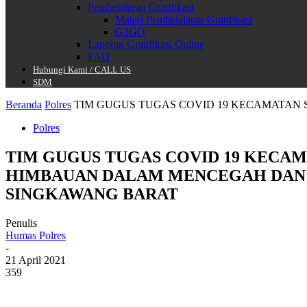
Pembelajaran Gratifikasi
Materi Pembelajaran Gratifikasi
G2GO
Laporan Gratifikasi Online
FAQ
Hubungi Kami / CALL US
SDM
Beranda
Polres
TIM GUGUS TUGAS COVID 19 KECAMATAN 
Polres
TIM GUGUS TUGAS COVID 19 KECA
HIMBAUAN DALAM MENCEGAH DAN 
SINGKAWANG BARAT
Penulis
Humas Polres
-
21 April 2021
359