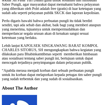
sekitar Jln Pasar Turi Dalam guna untuk sosialiasi dan himbauan
Saber Pungli, agar masyarakat dapat memahami bahwa pelayanan
yang diberikan oleh Polri adalah free (gratis) di luar ketetapan yang
sudah ada seperti pelayanan publik SKCK dan laporan kepolisian.
Perlu digaris bawahi bahwa perbuatan pungli itu tidak berdiri
sendiri, tapi ada sebab dan akibat, baik bagi yang memberi ataupun
yang menerima, tujuannya untuk mempermudahkan dan
memperlancar segala urusan akan di kenakan sangsi sesuai
ketentuan yang berlaku.
Lebih lanjut KAPOLSEK SINGKAWANG BARAT KOMPOL
CHARLES SITORUS, SH mengungkapkan bahwa kegiatan yang
dilakukan para Bhabinkamtibmas seperti memberikan himbauan
atau sosialisasi tentang saber pungli ini, bertujuan untuk dapat
mencegah terjadinya penyimpangan dalam pelayanan publik.
“Apabila merasa menjadi korban dari sebuah perbuatan pungli
untuk itu korban dapat melaporkan kepada petugas tim saber pungli
yang sudah terbentuk dan yang sudah di sosialisasikan.
About The Author