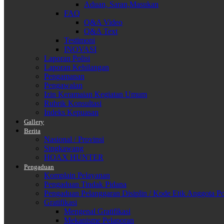
Aduan, Saran,Masukan
FAQ
Q&A Video
Q&A Text
Testimoni
INOVASI
Laporan Polisi
Laporan Kehilangan
Pengamanan
Pengawalan
Izin Keramaian Kegiatan Umum
Rubrik Konsultasi
Indeks Kepuasan
Gallery
Berita
Nasional / Provinsi
Singkawang
HOAX HUNTER
Pengaduan
Komplain Pelayanan
Pengaduan Tindak Pidana
Pengaduan Pelanggaran Disiplin / Kode Etik Anggota Po
Gratifikasi
Mengenal Gratifikasi
Mekanisme Pelaporan