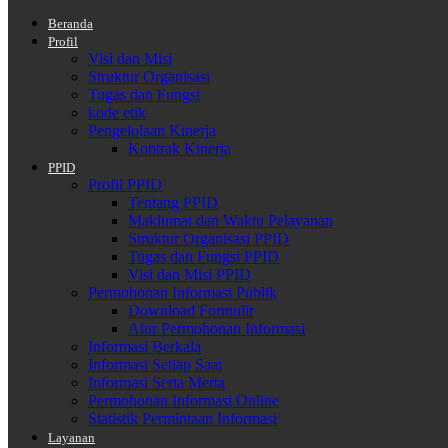
Beranda
Profil
Visi dan Misi
Struktur Organisasi
Tugas dan Fungsi
kode etik
Pengelolaan Kinerja
Kontrak Kinerja
PPID
Profil PPID
Tentang PPID
Maklumat dan Waktu Pelayanan
Struktur Organisasi PPID
Tugas dan Fungsi PPID
Visi dan Misi PPID
Permohonan Informasi Publik
Download Formulir
Alur Permohonan Informasi
Informasi Berkala
Informasi Setiap Saat
Informasi Serta Merta
Permohonan Informasi Online
Statistik Permintaan Informasi
Layanan