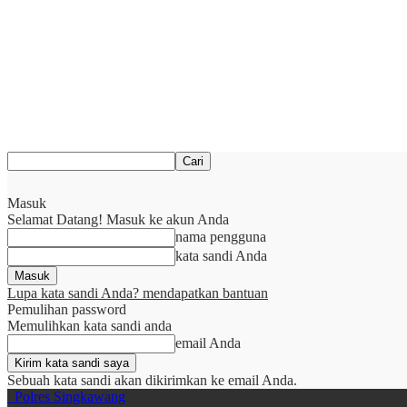
Masuk
Selamat Datang! Masuk ke akun Anda
nama pengguna
kata sandi Anda
Lupa kata sandi Anda? mendapatkan bantuan
Pemulihan password
Memulihkan kata sandi anda
email Anda
Sebuah kata sandi akan dikirimkan ke email Anda.
Polres Singkawang