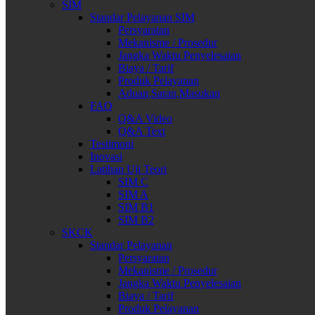
SIM
Standar Pelayanan SIM
Persyaratan
Mekanisme / Prosedur
Jangka Waktu Penyelesaian
Biaya / Tarif
Produk Pelayanan
Aduan,Saran,Masukan
FAQ
Q&A Video
Q&A Text
Testimoni
Inovasi
Latihan Uji Teori
SIM C
SIM A
SIM B1
SIM B2
SKCK
Standar Pelayanan
Persyaratan
Mekanisme / Prosedur
Jangka Waktu Penyelesaian
Biaya / Tarif
Produk Pelayanan