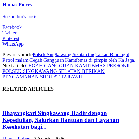
Humas Polres
See author's posts
Facebook
Twitter
Pinterest
WhatsApp
Previous article
Polsek Singkawang Selatan tingkatkan Blue light
Patrol malam Cegah Gangguan Kamtibmas di pimpin oleh Ka Jaga.
Next article
CEGAH GANGGUAN KAMTIBMAS PERSONIL
POLSEK SINGKAWANG SELATAN BERIKAN
PENGAMANAN SHOLAT TARAWIH.
RELATED ARTICLES
Bhayangkari Singkawang Hadir dengan
Kepedulian, Salurkan Bantuan dan Layanan
Kesehatan bagi...
Humas Polres
-
7 Agustus 2026