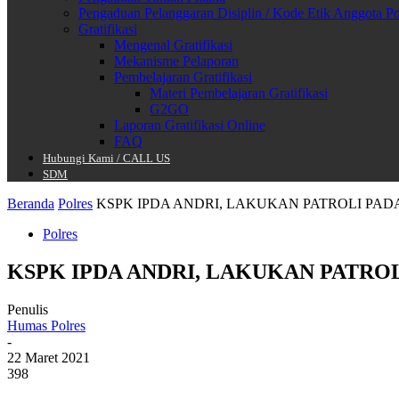
Pengaduan Pelanggaran Disiplin / Kode Etik Anggota Po
Gratifikasi
Mengenal Gratifikasi
Mekanisme Pelaporan
Pembelajaran Gratifikasi
Materi Pembelajaran Gratifikasi
G2GO
Laporan Gratifikasi Online
FAQ
Hubungi Kami / CALL US
SDM
Beranda
Polres
KSPK IPDA ANDRI, LAKUKAN PATROLI PA
Polres
KSPK IPDA ANDRI, LAKUKAN PATRO
Penulis
Humas Polres
-
22 Maret 2021
398