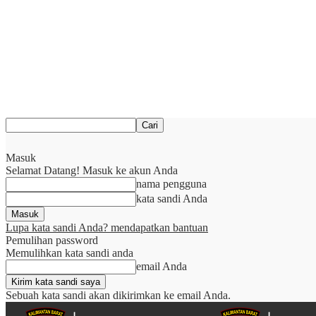
Masuk
Selamat Datang! Masuk ke akun Anda
nama pengguna
kata sandi Anda
Lupa kata sandi Anda? mendapatkan bantuan
Pemulihan password
Memulihkan kata sandi anda
email Anda
Sebuah kata sandi akan dikirimkan ke email Anda.