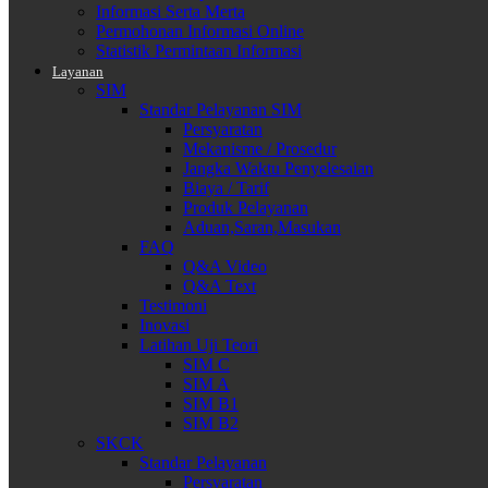
Informasi Serta Merta
Permohonan Informasi Online
Statistik Permintaan Informasi
Layanan
SIM
Standar Pelayanan SIM
Persyaratan
Mekanisme / Prosedur
Jangka Waktu Penyelesaian
Biaya / Tarif
Produk Pelayanan
Aduan,Saran,Masukan
FAQ
Q&A Video
Q&A Text
Testimoni
Inovasi
Latihan Uji Teori
SIM C
SIM A
SIM B1
SIM B2
SKCK
Standar Pelayanan
Persyaratan