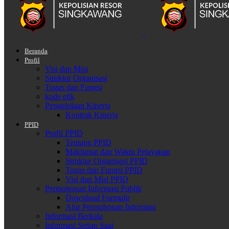
Beranda
Profil
Visi dan Misi
Struktur Organisasi
Tugas dan Fungsi
kode etik
Pengelolaan Kinerja
Kontrak Kinerja
PPID
Profil PPID
Tentang PPID
Maklumat dan Waktu Pelayanan
Struktur Organisasi PPID
Tugas dan Fungsi PPID
Visi dan Misi PPID
Permohonan Informasi Publik
Download Formulir
Alur Permohonan Informasi
Informasi Berkala
Informasi Setiap Saat