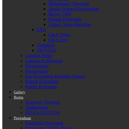
Mekanisme / Prosedur
Jangka Waktu Penyelesaian
Biaya / Tarif
Produk Pelayanan
Aduan, Saran,Masukan
FAQ
Q&A Video
Q&A Text
Testimoni
INOVASI
Laporan Polisi
Laporan Kehilangan
Pengamanan
Pengawalan
Izin Keramaian Kegiatan Umum
Rubrik Konsultasi
Indeks Kepuasan
Gallery
Berita
Nasional / Provinsi
Singkawang
HOAX HUNTER
Pengaduan
Komplain Pelayanan
Pengaduan Tindak Pidana