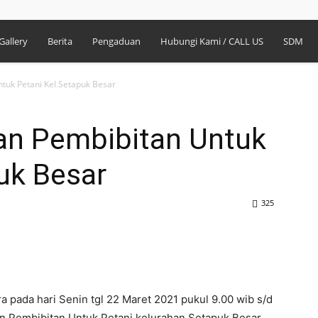
Gallery
Berita
Pengaduan
Hubungi Kami / CALL US
SDM
ntuk Petani Kel.Setapuk Besar
han Pembibitan Untuk
uk Besar
325
 pada hari Senin tgl 22 Maret 2021 pukul 9.00 wib s/d
han Pembibitan Untuk Petani kelurahan Setapuk Besar