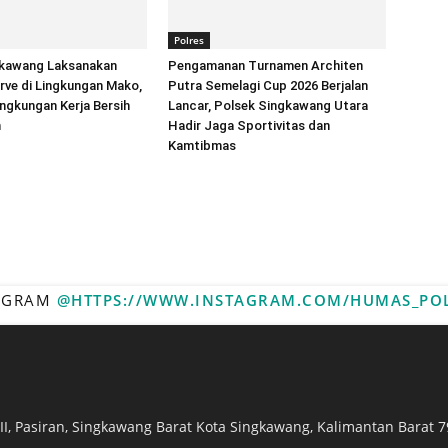
Polres
gkawang Laksanakan
Pengamanan Turnamen Architen
rve di Lingkungan Mako,
Putra Semelagi Cup 2026 Berjalan
ngkungan Kerja Bersih
Lancar, Polsek Singkawang Utara
n
Hadir Jaga Sportivitas dan
Kamtibmas
TAGRAM
@HTTPS://WWW.INSTAGRAM.COM/HUMAS_PO
. II, Pasiran, Singkawang Barat Kota Singkawang, Kalimantan Barat 7