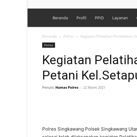
Polres
Beranda
Profil
PPID
Layanan
Singkawang
Beranda
Polres
Kegiatan Pelatihan Pembibitan U
Polres
Kegiatan Pelati
Petani Kel.Setap
Penulis
Humas Polres
-
22 Maret 2021
Polres Singkawang Polsek Singkawang Utara
selesai telah dilaksanakan kegiatan Pelati