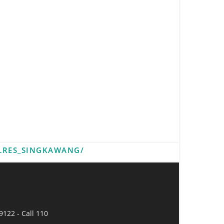
LRES_SINGKAWANG/
9122 - Call 110