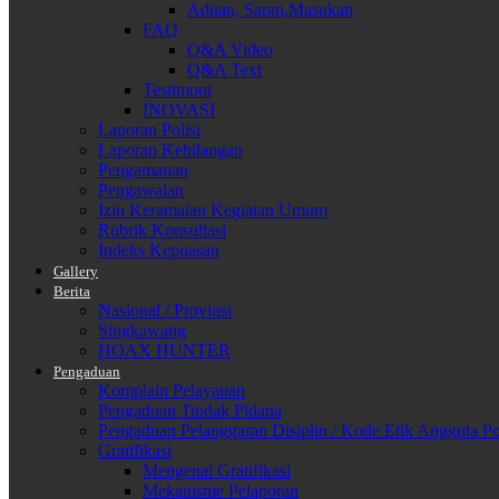
Aduan, Saran,Masukan
FAQ
Q&A Video
Q&A Text
Testimoni
INOVASI
Laporan Polisi
Laporan Kehilangan
Pengamanan
Pengawalan
Izin Keramaian Kegiatan Umum
Rubrik Konsultasi
Indeks Kepuasan
Gallery
Berita
Nasional / Provinsi
Singkawang
HOAX HUNTER
Pengaduan
Komplain Pelayanan
Pengaduan Tindak Pidana
Pengaduan Pelanggaran Disiplin / Kode Etik Anggota Po
Gratifikasi
Mengenal Gratifikasi
Mekanisme Pelaporan