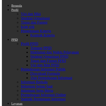
Beranda
Profil
Visi dan Misi
Struktur Organisasi
Tugas dan Fungsi
kode etik
Pengelolaan Kinerja
Kontrak Kinerja
PPID
Profil PPID
Tentang PPID
Maklumat dan Waktu Pelayanan
Struktur Organisasi PPID
Tugas dan Fungsi PPID
Visi dan Misi PPID
Permohonan Informasi Publik
Download Formulir
Alur Permohonan Informasi
Informasi Berkala
Informasi Setiap Saat
Informasi Serta Merta
Permohonan Informasi Online
Statistik Permintaan Informasi
Layanan