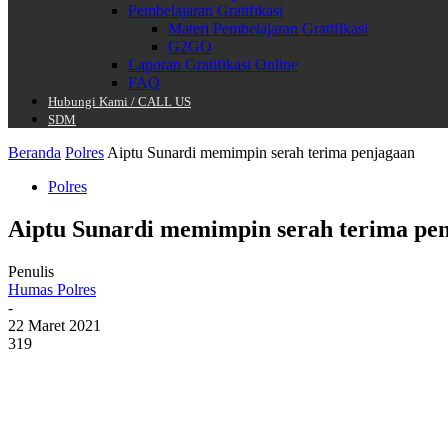
Pembelajaran Gratifikasi
Materi Pembelajaran Gratifikasi
G2GO
Laporan Gratifikasi Online
FAQ
Hubungi Kami / CALL US
SDM
Beranda
Polres
Aiptu Sunardi memimpin serah terima penjagaan
Polres
Aiptu Sunardi memimpin serah terima pe
Penulis
Humas Polres
-
22 Maret 2021
319