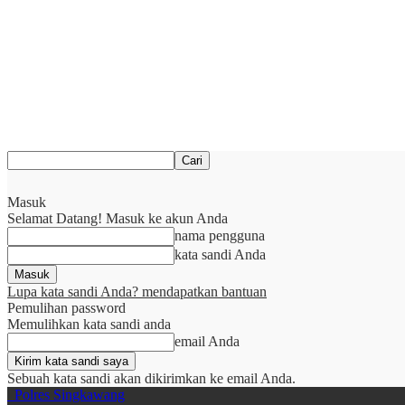
Masuk
Selamat Datang! Masuk ke akun Anda
nama pengguna
kata sandi Anda
Lupa kata sandi Anda? mendapatkan bantuan
Pemulihan password
Memulihkan kata sandi anda
email Anda
Sebuah kata sandi akan dikirimkan ke email Anda.
Polres Singkawang