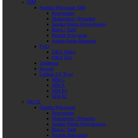
SIM
Standar Pelayanan SIM
Persyaratan
Mekanisme / Prosedur
Jangka Waktu Penyelesaian
Biaya / Tarif
Produk Pelayanan
Aduan,Saran,Masukan
FAQ
Q&A Video
Q&A Text
Testimoni
Inovasi
Latihan Uji Teori
SIM C
SIM A
SIM B1
SIM B2
SKCK
Standar Pelayanan
Persyaratan
Mekanisme / Prosedur
Jangka Waktu Penyelesaian
Biaya / Tarif
Produk Pelayanan