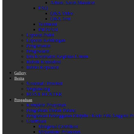
Aduan, Saran,Masukan
FAQ
Q&A Video
Q&A Text
Testimoni
INOVASI
Laporan Polisi
Laporan Kehilangan
Pengamanan
Pengawalan
Izin Keramaian Kegiatan Umum
Rubrik Konsultasi
Indeks Kepuasan
Gallery
Berita
Nasional / Provinsi
Singkawang
HOAX HUNTER
Pengaduan
Komplain Pelayanan
Pengaduan Tindak Pidana
Pengaduan Pelanggaran Disiplin / Kode Etik Anggota Po
Gratifikasi
Mengenal Gratifikasi
Mekanisme Pelaporan