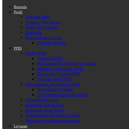
Beranda
Profil
Visi dan Misi
Struktur Organisasi
Tugas dan Fungsi
kode etik
Pengelolaan Kinerja
Kontrak Kinerja
PPID
Profil PPID
Tentang PPID
Maklumat dan Waktu Pelayanan
Struktur Organisasi PPID
Tugas dan Fungsi PPID
Visi dan Misi PPID
Permohonan Informasi Publik
Download Formulir
Alur Permohonan Informasi
Informasi Berkala
Informasi Setiap Saat
Informasi Serta Merta
Permohonan Informasi Online
Statistik Permintaan Informasi
Layanan