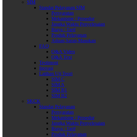
SIM
Standar Pelayanan SIM
Persyaratan
Mekanisme / Prosedur
Jangka Waktu Penyelesaian
Biaya / Tarif
Produk Pelayanan
Aduan,Saran,Masukan
FAQ
Q&A Video
Q&A Text
Testimoni
Inovasi
Latihan Uji Teori
SIM C
SIM A
SIM B1
SIM B2
SKCK
Standar Pelayanan
Persyaratan
Mekanisme / Prosedur
Jangka Waktu Penyelesaian
Biaya / Tarif
Produk Pelayanan