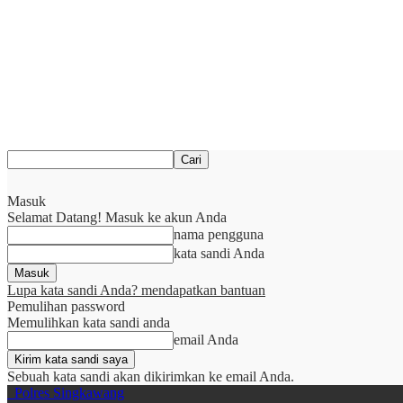
Masuk
Selamat Datang! Masuk ke akun Anda
nama pengguna
kata sandi Anda
Lupa kata sandi Anda? mendapatkan bantuan
Pemulihan password
Memulihkan kata sandi anda
email Anda
Sebuah kata sandi akan dikirimkan ke email Anda.
Polres Singkawang