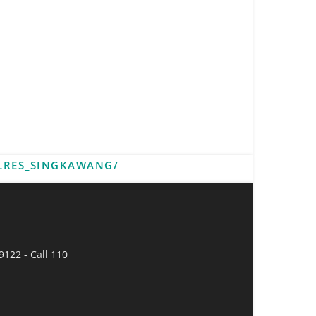
LRES_SINGKAWANG/
9122 - Call 110