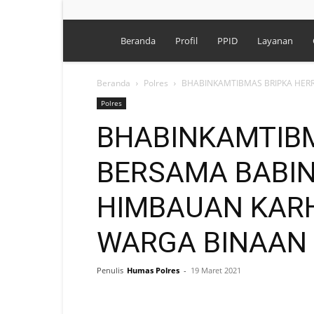
Polres
Beranda
Profil
PPID
Layanan
Singkawang
Beranda
Polres
BHABINKAMTIBMAS BRIPKA HERR
Polres
BHABINKAMTIBM
BERSAMA BABI
HIMBAUAN KAR
WARGA BINAAN D
Penulis
Humas Polres
-
19 Maret 2021