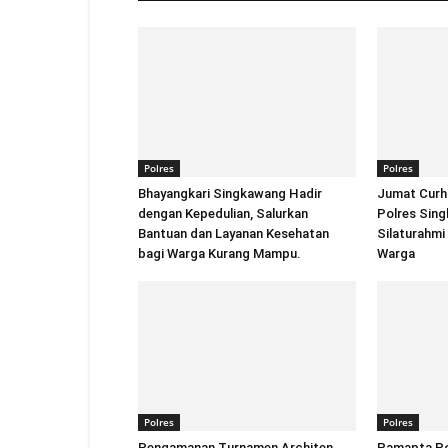
Polres
Polres
Bhayangkari Singkawang Hadir
Jumat Curh
dengan Kepedulian, Salurkan
Polres Sin
Bantuan dan Layanan Kesehatan
Silaturahmi
bagi Warga Kurang Mampu.
Warga
Polres
Polres
Pengamanan Turnamen Architen
Pamapta Po