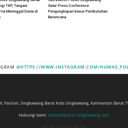
gi TKP, Tangani
Gelar Press Conference
ia Meninggal Dunia di
Pengungkapan Kasus Pembunuhan
g
Berencana.
TAGRAM
@HTTPS://WWW.INSTAGRAM.COM/HUMAS_PO
. II, Pasiran, Singkawang Barat Kota Singkawang, Kalimantan Barat 7
Hubungi kami:
admin@polres-singkawang.com