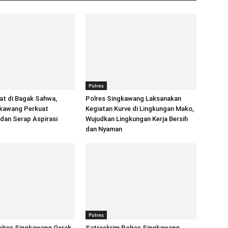
Polres
at di Bagak Sahwa,
Polres Singkawang Laksanakan
gkawang Perkuat
Kegiatan Kurve di Lingkungan Mako,
 dan Serap Aspirasi
Wujudkan Lingkungan Kerja Bersih
dan Nyaman
Polres
lres Singkawang Gerak
Satreskrim Polres Singkawang