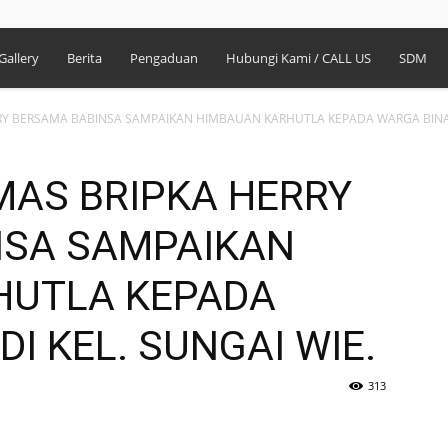
Gallery
Berita
Pengaduan
Hubungi Kami / CALL US
SDM
Y BERSAMA BABINSA SAMPAIKAN HIMBAUAN KARHUTLA KEPADA WARGA BINAA
AS BRIPKA HERRY
NSA SAMPAIKAN
HUTLA KEPADA
I KEL. SUNGAI WIE.
313