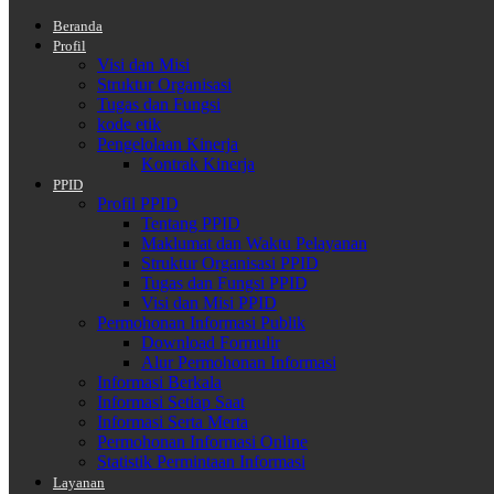
Beranda
Profil
Visi dan Misi
Struktur Organisasi
Tugas dan Fungsi
kode etik
Pengelolaan Kinerja
Kontrak Kinerja
PPID
Profil PPID
Tentang PPID
Maklumat dan Waktu Pelayanan
Struktur Organisasi PPID
Tugas dan Fungsi PPID
Visi dan Misi PPID
Permohonan Informasi Publik
Download Formulir
Alur Permohonan Informasi
Informasi Berkala
Informasi Setiap Saat
Informasi Serta Merta
Permohonan Informasi Online
Statistik Permintaan Informasi
Layanan