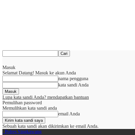
Masuk
Selamat Datang! Masuk ke akun Anda
nama pengguna
kata sandi Anda
Lupa kata sandi Anda? mendapatkan bantuan
Pemulihan password
Memulihkan kata sandi anda
email Anda
Sebuah kata sandi akan dikirimkan ke email Anda.
Polres Singkawang