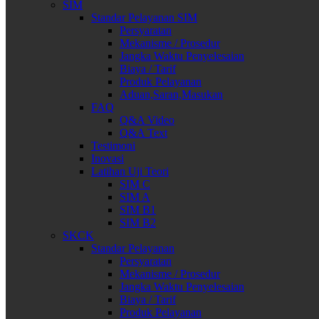
SIM
Standar Pelayanan SIM
Persyaratan
Mekanisme / Prosedur
Jangka Waktu Penyelesaian
Biaya / Tarif
Produk Pelayanan
Aduan,Saran,Masukan
FAQ
Q&A Video
Q&A Text
Testimoni
Inovasi
Latihan Uji Teori
SIM C
SIM A
SIM B1
SIM B2
SKCK
Standar Pelayanan
Persyaratan
Mekanisme / Prosedur
Jangka Waktu Penyelesaian
Biaya / Tarif
Produk Pelayanan