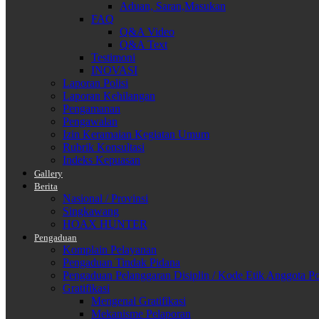
Aduan, Saran,Masukan
FAQ
Q&A Video
Q&A Text
Testimoni
INOVASI
Laporan Polisi
Laporan Kehilangan
Pengamanan
Pengawalan
Izin Keramaian Kegiatan Umum
Rubrik Konsultasi
Indeks Kepuasan
Gallery
Berita
Nasional / Provinsi
Singkawang
HOAX HUNTER
Pengaduan
Komplain Pelayanan
Pengaduan Tindak Pidana
Pengaduan Pelanggaran Disiplin / Kode Etik Anggota Po
Gratifikasi
Mengenal Gratifikasi
Mekanisme Pelaporan