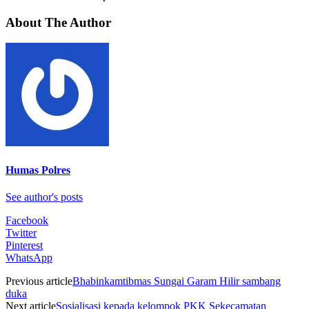
About The Author
Humas Polres
See author's posts
Facebook
Twitter
Pinterest
WhatsApp
Previous article
Bhabinkamtibmas Sungai Garam Hilir sambang
duka
Next article
Sosialisasi kepada kelompok PKK Sekecamatan