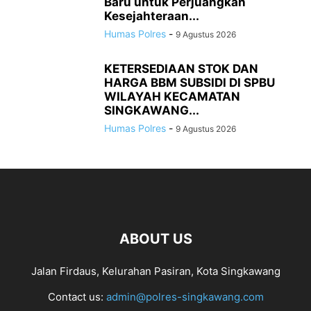
Baru untuk Perjuangkan
Kesejahteraan...
Humas Polres
-
9 Agustus 2026
KETERSEDIAAN STOK DAN
HARGA BBM SUBSIDI DI SPBU
WILAYAH KECAMATAN
SINGKAWANG...
Humas Polres
-
9 Agustus 2026
ABOUT US
Jalan Firdaus, Kelurahan Pasiran, Kota Singkawang
Contact us:
admin@polres-singkawang.com