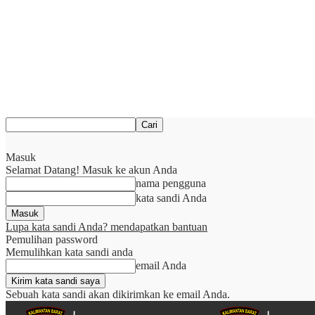
Masuk
Selamat Datang! Masuk ke akun Anda
nama pengguna
kata sandi Anda
Lupa kata sandi Anda? mendapatkan bantuan
Pemulihan password
Memulihkan kata sandi anda
email Anda
Sebuah kata sandi akan dikirimkan ke email Anda.