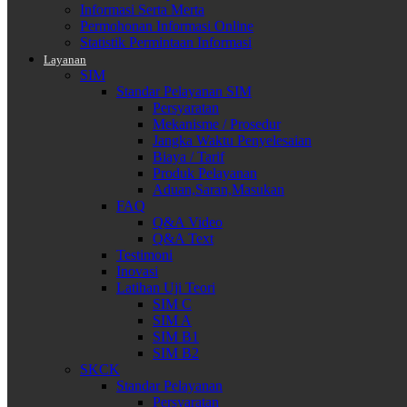
Informasi Serta Merta
Permohonan Informasi Online
Statistik Permintaan Informasi
Layanan
SIM
Standar Pelayanan SIM
Persyaratan
Mekanisme / Prosedur
Jangka Waktu Penyelesaian
Biaya / Tarif
Produk Pelayanan
Aduan,Saran,Masukan
FAQ
Q&A Video
Q&A Text
Testimoni
Inovasi
Latihan Uji Teori
SIM C
SIM A
SIM B1
SIM B2
SKCK
Standar Pelayanan
Persyaratan