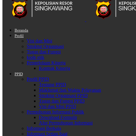
Beranda
Profil
Visi dan Misi
Struktur Organisasi
Tugas dan Fungsi
kode etik
Pengelolaan Kinerja
Kontrak Kinerja
PPID
Profil PPID
Tentang PPID
Maklumat dan Waktu Pelayanan
Struktur Organisasi PPID
Tugas dan Fungsi PPID
Visi dan Misi PPID
Permohonan Informasi Publik
Download Formulir
Alur Permohonan Informasi
Informasi Berkala
Informasi Setiap Saat