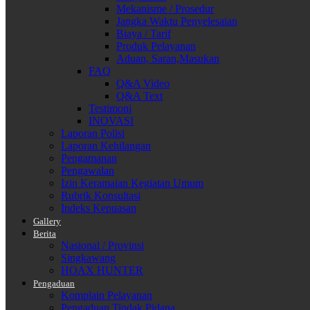
Mekanisme / Prosedur
Jangka Waktu Penyelesaian
Biaya / Tarif
Produk Pelayanan
Aduan, Saran,Masukan
FAQ
Q&A Video
Q&A Text
Testimoni
INOVASI
Laporan Polisi
Laporan Kehilangan
Pengamanan
Pengawalan
Izin Keramaian Kegiatan Umum
Rubrik Konsultasi
Indeks Kepuasan
Gallery
Berita
Nasional / Provinsi
Singkawang
HOAX HUNTER
Pengaduan
Komplain Pelayanan
Pengaduan Tindak Pidana