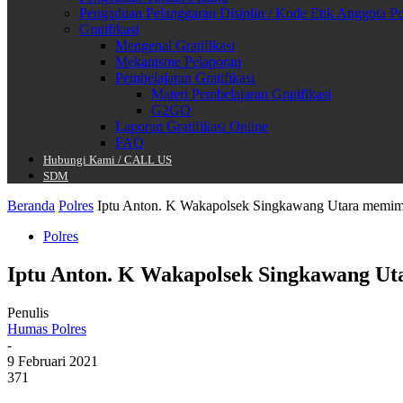
Pengaduan Pelanggaran Disiplin / Kode Etik Anggota Po
Gratifikasi
Mengenal Gratifikasi
Mekanisme Pelaporan
Pembelajaran Gratifikasi
Materi Pembelajaran Gratifikasi
G2GO
Laporan Gratifikasi Online
FAQ
Hubungi Kami / CALL US
SDM
Beranda
Polres
Iptu Anton. K Wakapolsek Singkawang Utara memimp
Polres
Iptu Anton. K Wakapolsek Singkawang Ut
Penulis
Humas Polres
-
9 Februari 2021
371