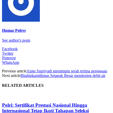
Humas Polres
See author's posts
Facebook
Twitter
Pinterest
WhatsApp
Previous article
Aiptu Supriyadi memimpin serah terima penjagaan
Next article
Bhabinkamtibmas Setapuk Besar monitoring debit air
RELATED ARTICLES
Polri: Sertifikat Prestasi Nasional Hingga
Internasional Tetap Ikuti Tahapan Seleksi