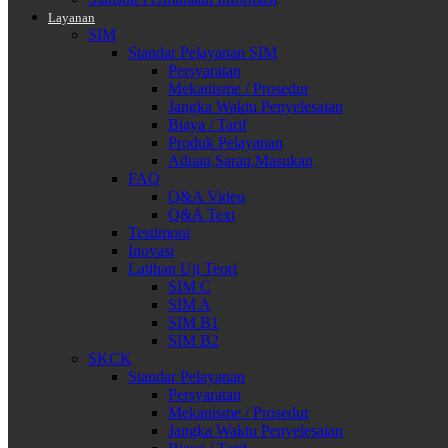
Layanan
SIM
Standar Pelayanan SIM
Persyaratan
Mekanisme / Prosedur
Jangka Waktu Penyelesaian
Biaya / Tarif
Produk Pelayanan
Aduan,Saran,Masukan
FAQ
Q&A Video
Q&A Text
Testimoni
Inovasi
Latihan Uji Teori
SIM C
SIM A
SIM B1
SIM B2
SKCK
Standar Pelayanan
Persyaratan
Mekanisme / Prosedur
Jangka Waktu Penyelesaian