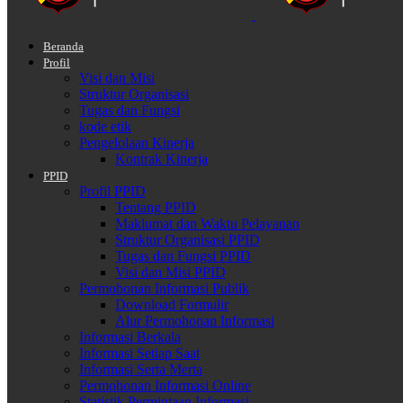
Beranda
Profil
Visi dan Misi
Struktur Organisasi
Tugas dan Fungsi
kode etik
Pengelolaan Kinerja
Kontrak Kinerja
PPID
Profil PPID
Tentang PPID
Maklumat dan Waktu Pelayanan
Struktur Organisasi PPID
Tugas dan Fungsi PPID
Visi dan Misi PPID
Permohonan Informasi Publik
Download Formulir
Alur Permohonan Informasi
Informasi Berkala
Informasi Setiap Saat
Informasi Serta Merta
Permohonan Informasi Online
Statistik Permintaan Informasi