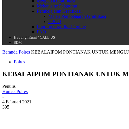
Mengenal Gratifikasi
Mekanisme Pelaporan
Pembelajaran Gratifikasi
Materi Pembelajaran Gratifikasi
G2GO
Laporan Gratifikasi Online
FAQ
Hubungi Kami / CALL US
SDM
Beranda
Polres
KEBALAIPOM PONTIANAK UNTUK MENGUJI
Polres
KEBALAIPOM PONTIANAK UNTUK M
Penulis
Humas Polres
-
4 Februari 2021
395