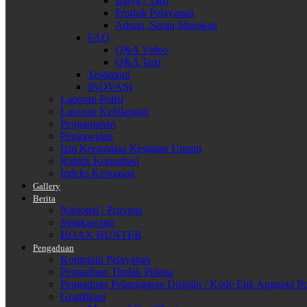
Biaya / Tarif
Produk Pelayanan
Aduan, Saran,Masukan
FAQ
Q&A Video
Q&A Text
Testimoni
INOVASI
Laporan Polisi
Laporan Kehilangan
Pengamanan
Pengawalan
Izin Keramaian Kegiatan Umum
Rubrik Konsultasi
Indeks Kepuasan
Gallery
Berita
Nasional / Provinsi
Singkawang
HOAX HUNTER
Pengaduan
Komplain Pelayanan
Pengaduan Tindak Pidana
Pengaduan Pelanggaran Disiplin / Kode Etik Anggota Po
Gratifikasi