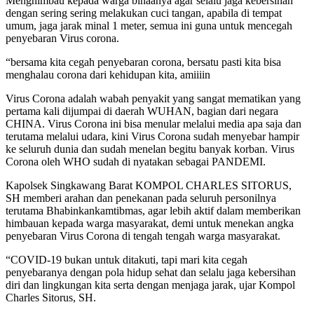
Menghimbau kepada warga binaanya agar selalu jaga kebersihan
dengan sering sering melakukan cuci tangan, apabila di tempat
umum, jaga jarak minal 1 meter, semua ini guna untuk mencegah
penyebaran Virus corona.
“bersama kita cegah penyebaran corona, bersatu pasti kita bisa
menghalau corona dari kehidupan kita, amiiiin
Virus Corona adalah wabah penyakit yang sangat mematikan yang
pertama kali dijumpai di daerah WUHAN, bagian dari negara
CHINA. Virus Corona ini bisa menular melalui media apa saja dan
terutama melalui udara, kini Virus Corona sudah menyebar hampir
ke seluruh dunia dan sudah menelan begitu banyak korban. Virus
Corona oleh WHO sudah di nyatakan sebagai PANDEMI.
Kapolsek Singkawang Barat KOMPOL CHARLES SITORUS,
SH memberi arahan dan penekanan pada seluruh personilnya
terutama Bhabinkankamtibmas, agar lebih aktif dalam memberikan
himbauan kepada warga masyarakat, demi untuk menekan angka
penyebaran Virus Corona di tengah tengah warga masyarakat.
“COVID-19 bukan untuk ditakuti, tapi mari kita cegah
penyebaranya dengan pola hidup sehat dan selalu jaga kebersihan
diri dan lingkungan kita serta dengan menjaga jarak, ujar Kompol
Charles Sitorus, SH.