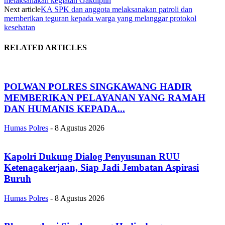
melaksanakan kegiatan Gakdiplin
Next article
KA SPK dan anggota melaksanakan patroli dan
memberikan teguran kepada warga yang melanggar protokol
kesehatan
RELATED ARTICLES
POLWAN POLRES SINGKAWANG HADIR
MEMBERIKAN PELAYANAN YANG RAMAH
DAN HUMANIS KEPADA...
Humas Polres
-
8 Agustus 2026
Kapolri Dukung Dialog Penyusunan RUU
Ketenagakerjaan, Siap Jadi Jembatan Aspirasi
Buruh
Humas Polres
-
8 Agustus 2026