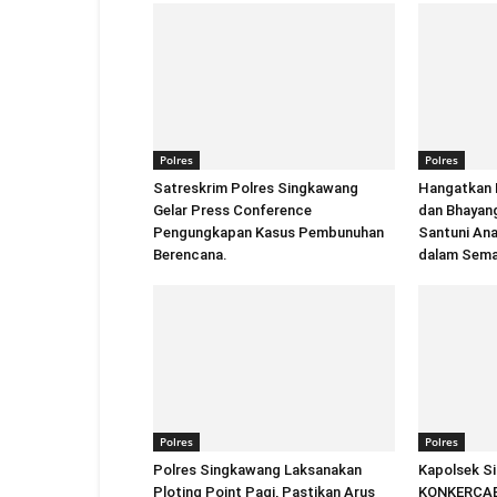
Polres
Polres
Satreskrim Polres Singkawang
Hangatkan 
Gelar Press Conference
dan Bhayan
Pengungkapan Kasus Pembunuhan
Santuni An
Berencana.
dalam Sema
Polres
Polres
Polres Singkawang Laksanakan
Kapolsek S
Ploting Point Pagi, Pastikan Arus
KONKERCAB 