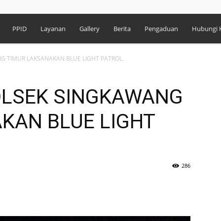
PPID
Layanan
Gallery
Berita
Pengaduan
Hubungi 
NG TIMUR LAKSANAKAN BLUE LIGHT PATROL.
POLSEK SINGKAWANG
KAN BLUE LIGHT
286