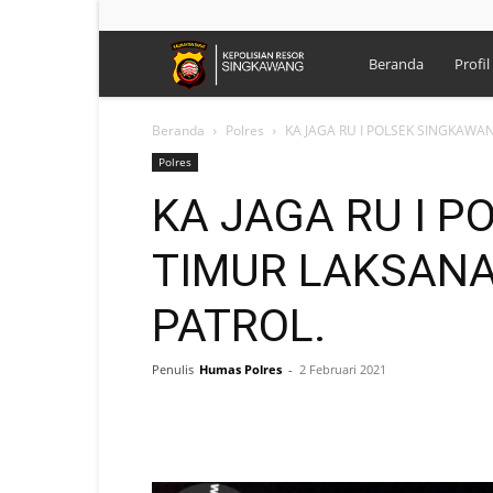
Polres
Beranda
Profil
Singkawang
Beranda
Polres
KA JAGA RU I POLSEK SINGKAWA
Polres
KA JAGA RU I 
TIMUR LAKSANA
PATROL.
Penulis
Humas Polres
-
2 Februari 2021