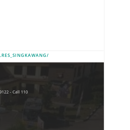
LRES_SINGKAWANG/
9122 - Call 110