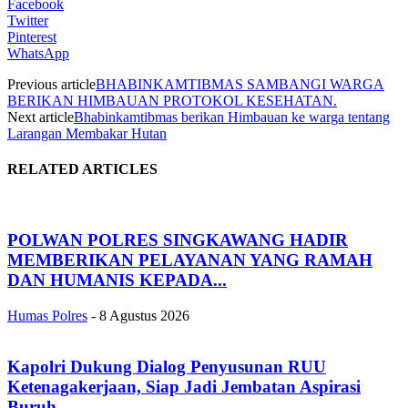
Facebook
Twitter
Pinterest
WhatsApp
Previous article
BHABINKAMTIBMAS SAMBANGI WARGA
BERIKAN HIMBAUAN PROTOKOL KESEHATAN.
Next article
Bhabinkamtibmas berikan Himbauan ke warga tentang
Larangan Membakar Hutan
RELATED ARTICLES
POLWAN POLRES SINGKAWANG HADIR
MEMBERIKAN PELAYANAN YANG RAMAH
DAN HUMANIS KEPADA...
Humas Polres
-
8 Agustus 2026
Kapolri Dukung Dialog Penyusunan RUU
Ketenagakerjaan, Siap Jadi Jembatan Aspirasi
Buruh