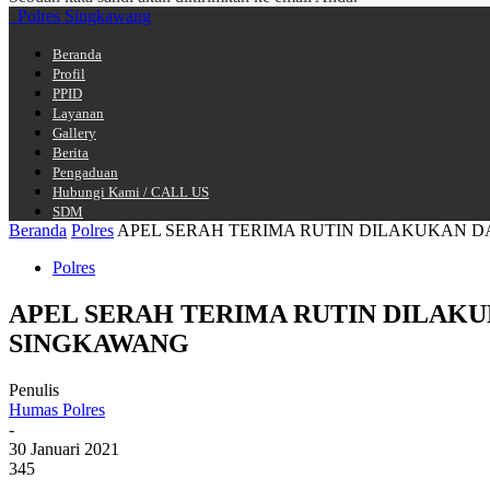
Polres Singkawang
Beranda
Profil
PPID
Layanan
Gallery
Berita
Pengaduan
Hubungi Kami / CALL US
SDM
Beranda
Polres
APEL SERAH TERIMA RUTIN DILAKUKAN DA
Polres
APEL SERAH TERIMA RUTIN DILAK
SINGKAWANG
Penulis
Humas Polres
-
30 Januari 2021
345