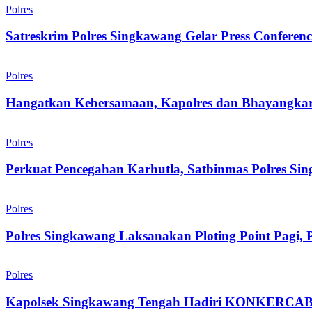
Polres
Satreskrim Polres Singkawang Gelar Press Confer
Polres
Hangatkan Kebersamaan, Kapolres dan Bhayangka
Polres
Perkuat Pencegahan Karhutla, Satbinmas Polres Si
Polres
Polres Singkawang Laksanakan Ploting Point Pagi, 
Polres
Kapolsek Singkawang Tengah Hadiri KONKERCAB I