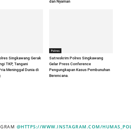
dan Nyaman
Polres
lres Singkawang Gerak
Satreskrim Polres Singkawang
gi TKP, Tangani
Gelar Press Conference
ia Meninggal Dunia di
Pengungkapan Kasus Pembunuhan
g
Berencana.
TAGRAM
@HTTPS://WWW.INSTAGRAM.COM/HUMAS_PO