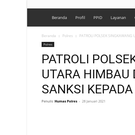
Polres
Beranda
Profil
PPID
Layanan
Singkawang
Beranda
Polres
PATROLI POLSEK SINGKAWANG 
Polres
PATROLI POLSE
UTARA HIMBAU 
SANKSI KEPAD
Penulis
Humas Polres
-
28 Januari 2021