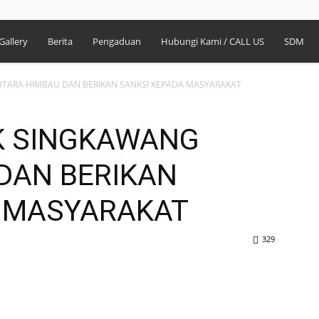
Gallery
Berita
Pengaduan
Hubungi Kami / CALL US
SDM
UTARA HIMBAU DAN BERIKAN SANKSI KEPADA MASYARAKAT
K SINGKAWANG
DAN BERIKAN
A MASYARAKAT
329